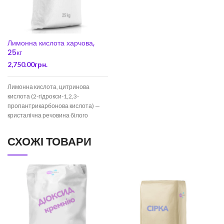
Лимонна кислота харчова,
25кг
2,750.00
грн.
Лимонна кислота, цитринова
кислота (2-гідрокси-1,2,3-
пропантрикарбонова кислота) —
кристалічна речовина білого
кольору, добре розчинна у воді , в
етанолі, малорозчинне в
СХОЖІ ТОВАРИ
діетиловому ефірі.