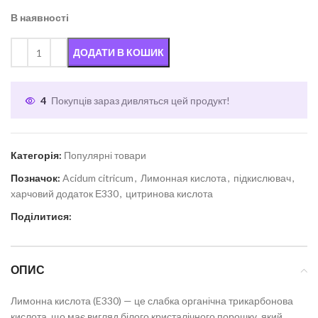
В наявності
ДОДАТИ В КОШИК
4
Покупців зараз дивляться цей продукт!
Категорія:
Популярні товари
Позначок:
Acidum citricum
,
Лимонная кислота
,
підкислювач
,
харчовий додаток Е330
,
цитринова кислота
Поділитися:
ОПИС
Лимонна кислота (E330) — це слабка органічна трикарбонова
кислота, що має вигляд білого кристалічного порошку, який