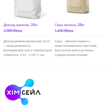
Сірка мелена, 25кг
Діоксид кремнію, 20кг
1,600.00
грн.
3,000.00
грн.
Сірка – хімічний елемент з
Діоксид кремнію (кремнезем, SiO2)
неметалічними властивостями.
— оксид кремнію (IV).
Кристалічна жовта речовина.
Безбарвні кристали з температурою
Складає разом з іншими
плавлення 1713… 1728 °C, що
елементами багато кислот і солей.
володіють
Останні
високою твердістю і міцністю.
Діоксид кремнію — головний
компонент майже всіх земних
гірських порід,