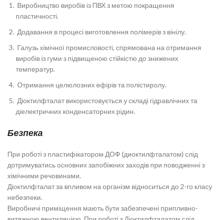
Виробництво виробів із ПВХ з метою покращення
пластичності.
Додавання в процесі виготовлення полімерів з вінілу.
Галузь хімічної промисловості, спрямована на отримання
виробів із гуми з підвищеною стійкістю до знижених
температур.
Отримання целюлозних ефірів та полістиролу.
Діоктилфталат використовується у складі гідравлічних та
діелектричних конденсаторних рідин.
Безпека
При роботі з пластифікатором ДОФ (диоктилфталатом) слід
дотримуватись основних запобіжних заходів при поводженні з
хімічними речовинами.
Діоктилфталат за впливом на організм відноситься до 2-го класу
небезпеки.
Виробничі приміщення мають бути забезпечені припливно-
витяжною вентиляцією. При роботі з Діоктилфталатом слід