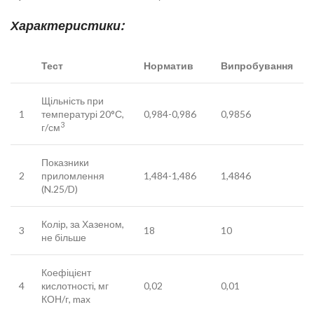
Характеристики:
Тест
Норматив
Випробування
Щільність при
1
температурі 20°С,
0,984-0,986
0,9856
3
г/см
Показники
2
приломлення
1,484-1,486
1,4846
(N.25/D)
Колір, за Хазеном,
3
18
10
не більше
Коефіцієнт
4
кислотності, мг
0,02
0,01
КОН/г, max