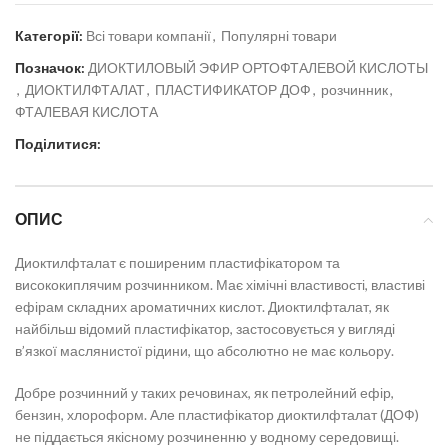
Категорії:
Всі товари компанії
,
Популярні товари
Позначок:
ДИОКТИЛОВЫЙ ЭФИР ОРТОФТАЛЕВОЙ КИСЛОТЫ
,
ДИОКТИЛФТАЛАТ
,
ПЛАСТИФИКАТОР ДОФ
,
розчинник
,
ФТАЛЕВАЯ КИСЛОТА
Поділитися:
ОПИС
Диоктилфталат є поширеним пластифікатором та
висококиплячим розчинником. Має хімічні властивості, властиві
ефірам складних ароматичних кислот. Диоктилфталат, як
найбільш відомий пластифікатор, застосовується у вигляді
в’язкої маслянистої рідини, що абсолютно не має кольору.
Добре розчинний у таких речовинах, як петролейний ефір,
бензин, хлороформ. Але пластифікатор диоктилфталат (ДОФ)
не піддається якісному розчиненню у водному середовищі.