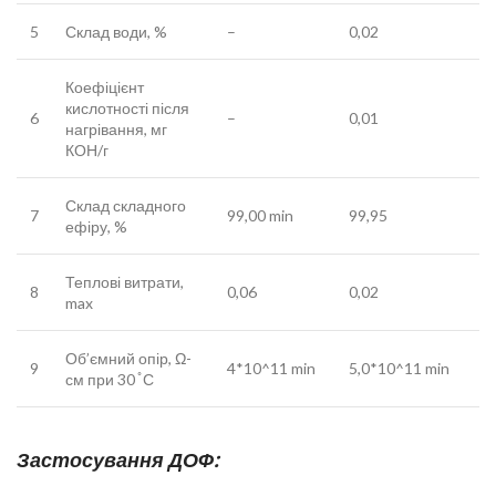
5
Склад води, %
–
0,02
Коефіцієнт
кислотності після
6
–
0,01
нагрівання, мг
КОН/г
Склад складного
7
99,00 min
99,95
ефіру, %
Теплові витрати,
8
0,06
0,02
max
Об’ємний опір, Ω-
9
4*10^11 min
5,0*10^11 min
см при 30 ̊ С
Застосування ДОФ: