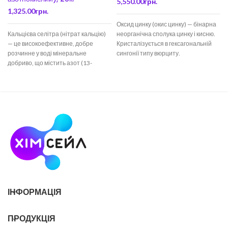
5,550.00
грн.
1,325.00
грн.
Оксид цинку (окис цинку) — бінарна
Кальцієва селітра (нітрат кальцію)
неорганічна сполука цинку і кисню.
а
— це високоефективне, добре
Кристалізується в гексагональній
розчинне у воді мінеральне
сингонії типу вюрциту.
добриво, що містить азот (13-
Нерозчинний у воді,
15,5%) та кальцій (19-27%).
ІНФОРМАЦІЯ
ПРОДУКЦІЯ