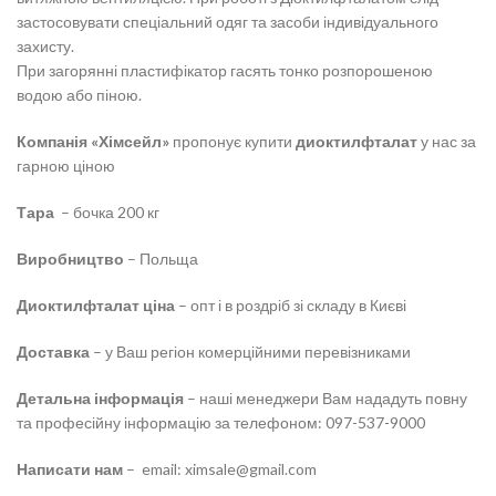
застосовувати спеціальний одяг та засоби індивідуального
захисту.
При загорянні пластифікатор гасять тонко розпорошеною
водою або піною.
Компанія «Хімсейл»
пропонує купити
диоктилфталат
у нас за
гарною ціною
Тара
– бочка 200 кг
Виробництво
– Польща
Диоктилфталат ціна
– опт і в роздріб зі складу в Києві
Доставка
– у Ваш регіон комерційними перевізниками
Детальна інформація
– наші менеджери Вам нададуть повну
та професійну інформацію за телефоном: 097-537-9000
Написати нам
– email: ximsale@gmail.com