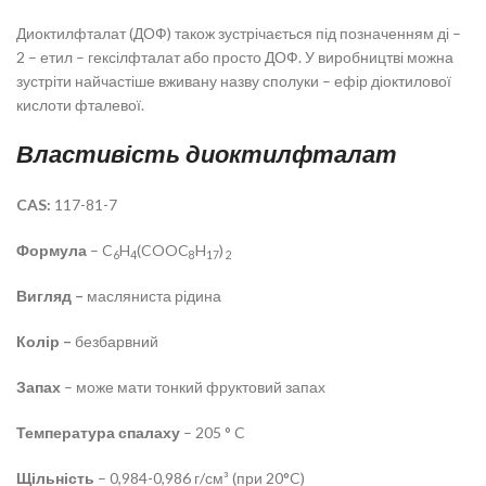
Диоктилфталат (ДОФ) також зустрічається під позначенням ді –
2 – етил – гексілфталат або просто ДОФ. У виробництві можна
зустріти найчастіше вживану назву сполуки – ефір діоктилової
кислоти фталевої.
Властивість диоктилфталат
CAS:
117-81-7
Формула
– C
H
(COOC
H
)
6
4
8
17
2
Вигляд –
масляниста рідина
Колір –
безбарвний
Запах
– може мати тонкий фруктовий запах
Температура спалаху
– 205 ° C
Щільність
– 0,984-0,986 г/см³ (при 20°C)