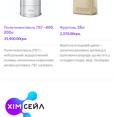
Поліетиленгліколь ПЕГ-400,
Фруктоза, 25кг
200кг
2,370.00
грн.
31,400.00
грн.
Фруктоза (плодовий цукор) —
Поліетиленгліколь (ПЕГ) –
органічна речовина, вуглевод із
нейтральний, водорозчинний
групи моносахаридів, що містить у
полімер; неіоногенна поверхнево-
солодких плодах, меді ; безбарвні
активна речовина. ПЕГ належать
кристали солодкого смаку
до полімерів, які широко
застосовуються в молекулярній
біології, медицині,