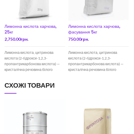
Лимонна кислота харчова,
Лимонна кислота харчова,
25кг
фасування 5кг
2,750.00
грн.
750.00
грн.
Лимонна кислота, цитринова
Лимонна кислота, цитринова
кислота (2-гідрокси-1,2,3-
кислота (2-гідрокси-1,2,3-
пропантрикарбонова кислота) —
пропантрикарбонова кислота) —
кристалічна речовина білого
кристалічна речовина білого
кольору, добре розчинна у воді , в
кольору, добре розчинна у воді , в
етанолі, малорозчинне в
етанолі, малорозчинне в
СХОЖІ ТОВАРИ
діетиловому ефірі.
діетиловому ефірі.