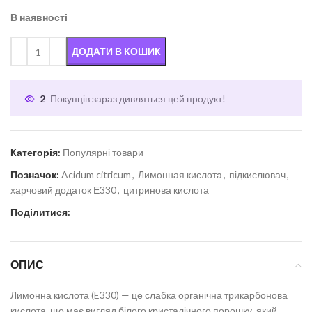
В наявності
ДОДАТИ В КОШИК
2
Покупців зараз дивляться цей продукт!
Категорія:
Популярні товари
Позначок:
Acidum citricum
,
Лимонная кислота
,
підкислювач
,
харчовий додаток Е330
,
цитринова кислота
Поділитися:
ОПИС
Лимонна кислота (E330) — це слабка органічна трикарбонова
кислота, що має вигляд білого кристалічного порошку, який