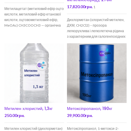
17,820.00
грн.
1
Метилацетат (метиловий ефір оцтової
кислоти, метиловий ефір етанової
кислоти, оцтовометиловий ефір,
Дихлорметан (хлористий метилен,
MeOAc) CH3COOCH3 — органічна
ДХМ, CH2Cl2) – прозора
речовина класу складних ефірів.
легкорухлива і легколетюча рідина
Зустрічається в природі, переважно
з характерним для галогенпохідних
в
солодкуватим запахом. Загалом
безпечний серед
Метилен хлористий, 1,3кг
Метоксіпропанол, 190кг
250.00
грн.
39,900.00
грн.
Метилен хлористий (дихлорметан)
Метоксіпропанол, 1-метокси-2-