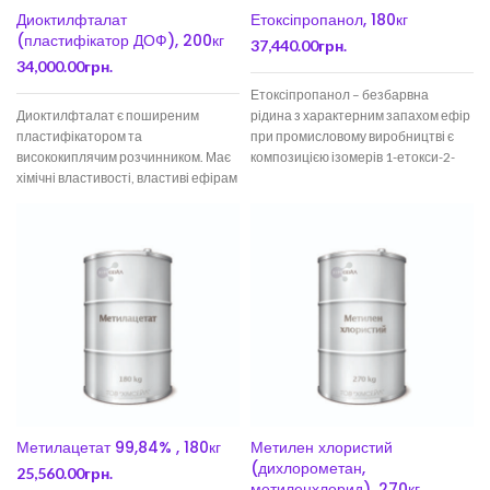
Диоктилфталат
Етоксіпропанол, 180кг
(пластифікатор ДОФ), 200кг
37,440.00
грн.
34,000.00
грн.
Етоксіпропанол – безбарвна
Диоктилфталат є поширеним
рідина з характерним запахом ефір
пластифікатором та
при промисловому виробництві є
висококиплячим розчинником. Має
композицією ізомерів 1-етокси-2-
хімічні властивості, властиві ефірам
пропанол та 2-етокси-1-пропанол.
складних ароматичних кислот.
Розчинник ефірів целюлози,
Диоктилфталат, як найбільш
відомий пластифікатор,
Метилацетат 99,84% , 180кг
Метилен хлористий
(дихлорометан,
25,560.00
грн.
метиленхлорид), 270кг