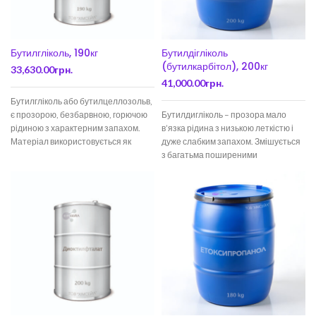
Бутилгліколь, 190кг
Бутилдігліколь
(бутилкарбітол), 200кг
33,630.00
грн.
41,000.00
грн.
Бутилгліколь або бутилцеллозольв,
є прозорою, безбарвною, горючою
Бутилдигліколь – прозора мало
рідиною з характерним запахом.
в’язка рідина з низькою леткістю і
Матеріал використовується як
дуже слабким запахом. Змішується
сировина для оргсинтезу,
з багатьма поширеними
застосовується у промисловості
розчинниками, такими як