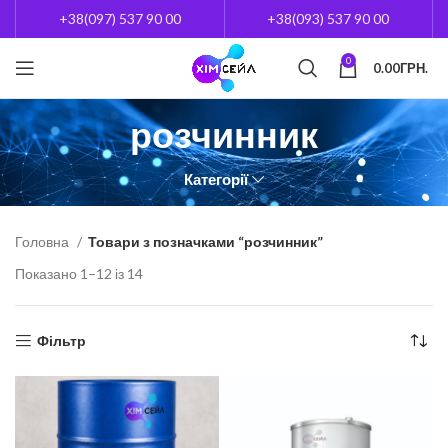
+38(097) 537 90 00
+38(093) 537 90 00
0
0.00
ГРН.
розчинник
Категорії
Головна
Товари з позначками “розчинник”
Показано 1–12 із 14
Фільтр