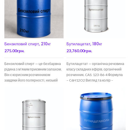
Бензиловий спирт, 210кг
Бутилацетат, 180кг
275.00
грн.
23,760.00
грн.
Бензиловий спирт — це безбарвна
Бутилацетат — органічна речовина
рідина з м’яким приємним запахом.
класу складних ефірів, органічний
Він є корисним розчинником
розчинник. CAS: 123-86-4 Формула
завдяки його полярності, низькій
– C6H12O2 Вигляд та колір –
токсичності, та
безбарвна або злегка