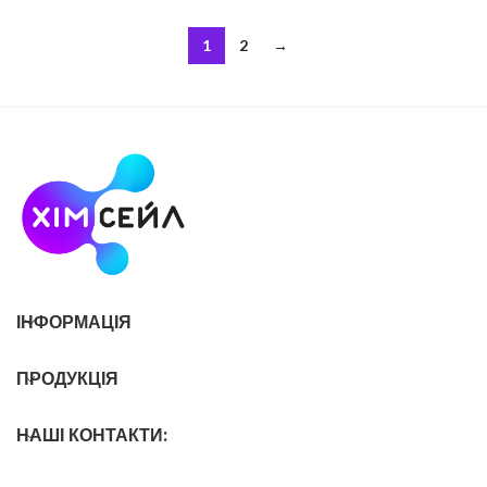
повільним випаровуванням і
та знежиренні металів. CAS: 127-18-
високою
4 Формула – C2Cl4
1
2
→
ІНФОРМАЦІЯ
ПРОДУКЦІЯ
НАШІ КОНТАКТИ: