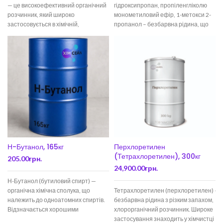
— це високоефективний органічний
гідроксипропан, пропіленгліколю
розчинник, який широко
монометиловий ефір, 1-метокси 2-
застосовується в хімічній,
пропанол – безбарвна рідина, що
фармацевтичній та виробничій
змішується з водою, з м’яким
промисловості. Завдяки своїй
спиртовим запахом і середньою
високій
Н-Бутанол, 165кг
Перхлоретилен
(Тетрахлоретилен), 300кг
205.00
грн.
24,900.00
грн.
Н-Бутанол (бутиловий спирт) —
органічна хімічна сполука, що
Тетрахлоретилен (перхлоретилен) —
належить до одноатомних спиртів.
безбарвна рідина з різким запахом,
Відзначається хорошими
хлорорганічний розчинник. Широке
розчинними властивостями,
застосування знаходить у хімчистці