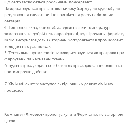
що легко засвоюється рослинами.
Консервант:
Використовується при заготівлі силосу (корму для худоби) для
регулювання кислотності та пригнічення росту небажаних
бактерій.
4. Теплоносії (хладоагенти). Завдяки низькій температурі
замерзання та добрій теплопровідності, водні розчини форміату
калію використовують як вторинні холодоагенти в промислових
холодильних установках.
5.
Текстильна промисловість: використовується як протрава при
фарбуванні та набиванні тканин.
6. Будівництво: додається в бетон як прискорювач твердіння та
протиморозна добавка.
7. Хімічний синтез: виступає як відновник у деяких хімічних
процесах.
Компанія «Хімсейл»
пропонує купити Форміат калію
за гарною
ціною