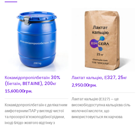
Кокамідопропілбетаїн 30%
Лактат кальцію, Е327, 25кг
(Бетаїн, BETAINE), 200кг
2,950.00
грн.
15,600.00
грн.
Лактат кальцію (E327) — це
Кокамідопропілбетаїн є делікатним
високобіодоступна кальцієва сіль
а
амфотерним ПАР у вигляді чистої
молочної кислоти, що
та прозорої в’язкоподібної рідини,
використовується як харчова
іноді блідо-жовтого відтінку з
добавка, джерело кальцію в
невираженим характерним
медицині та
запахом. Прекрасно