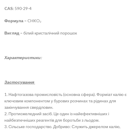
CAS:
590-29-4
Формула –
CHKO₂
Вигляд –
білий кристалічний порошок
Характеристики:
Застосування
1. Нафтогазова промисловість (основна сфера). Форміат калію є
ключовим компонентом у бурових розчинах та рідинах для
закінчування свердловин.
2. Протиожеледний засіб. Це один із найефективніших і
найбезпечніших реагентів для боротьби з льодом.
3. Сільське господарство.
Добриво: Служить джерелом калію,