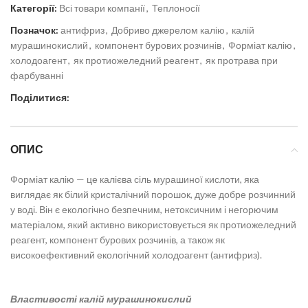
Категорії:
Всі товари компанії
,
Теплоносії
Позначок:
антифриз
,
Добриво джерелом калію
,
калій
мурашинокислий
,
компонент бурових розчинів
,
Форміат калію
,
холодоагент
,
як протиожеледний реагент
,
як протрава при
фарбуванні
Поділитися:
ОПИС
Форміат калію — це
калієва сіль мурашиної кислоти, яка
виглядає як білий кристалічний порошок, дуже добре розчинний
у воді.
Він є екологічно безпечним, нетоксичним і негорючим
матеріалом, який активно використовується як протиожеледний
реагент, компонент бурових розчинів, а також як
високоефективний екологічний холодоагент (антифриз).
Властивості калій мурашинокислий