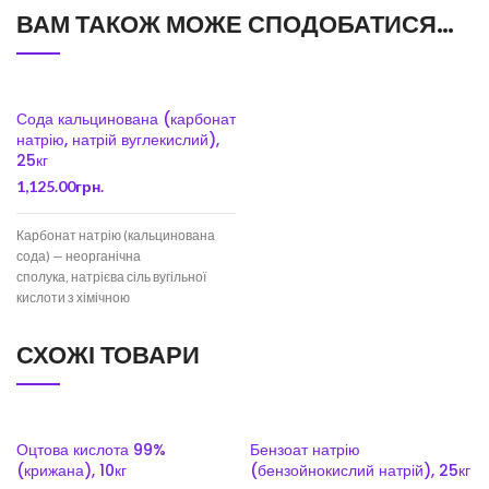
ВАМ ТАКОЖ МОЖЕ СПОДОБАТИСЯ…
Сода кальцинована (карбонат
натрію, натрій вуглекислий),
25кг
1,125.00
грн.
Карбонат натрію (кальцинована
сода) — неорганічна
сполука, натрієва сіль вугільної
кислоти з хімічною
формулою Na2CO3. Безбарвні
кристали або білий порошок добре
СХОЖІ ТОВАРИ
розчинний у воді. У промисловості
переважно отримують
Оцтова кислота 99%
Бензоат натрію
(крижана), 10кг
(бензойнокислий натрій), 25кг