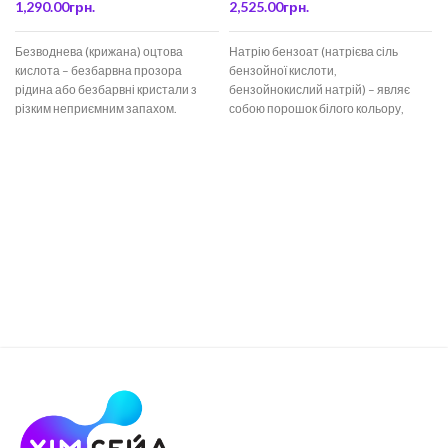
1,290.00
грн.
2,525.00
грн.
Безводнева (крижана) оцтова
Натрію бензоат (натрієва сіль
кислота – безбарвна прозора
бензойної кислоти,
рідина або безбарвні кристали з
бензойнокислий натрій) – являє
різким неприємним запахом.
собою порошок білого кольору,
Крижана оцтова кислота
який не наділений запахом або має
застосовується для
7
а