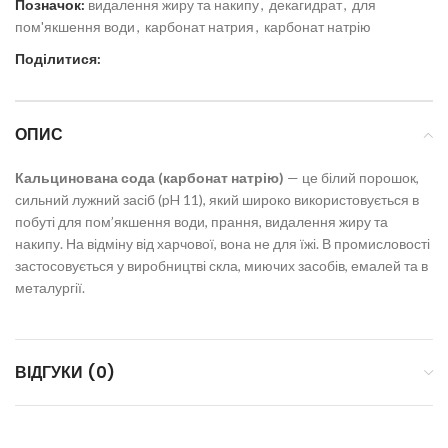
Позначок:
видалення жиру та накипу
,
декагидрат
,
для
пом'якшення води
,
карбонат натрия
,
карбонат натрію
Поділитися:
ОПИС
Кальцинована сода (карбонат натрію)
— це білий порошок,
сильний лужний засіб (pH 11), який широко використовується в
побуті для пом’якшення води, прання, видалення жиру та
накипу. На відміну від харчової, вона не для їжі. В промисловості
застосовується у виробництві скла, миючих засобів, емалей та в
металургії.
ВІДГУКИ (0)