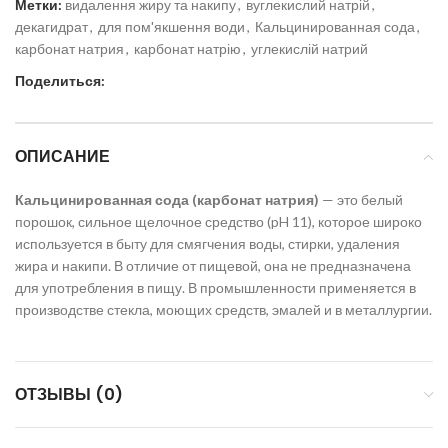
Метки:
видалення жиру та накипу
,
вуглекислий натрій
,
декагидрат
,
для пом'якшення води
,
Кальцинированная сода
,
карбонат натрия
,
карбонат натрію
,
углекислій натрий
Поделиться:
ОПИСАНИЕ
Кальцинированная сода (карбонат натрия)
— это белый
порошок, сильное щелочное средство (pH 11), которое широко
используется в быту для смягчения воды, стирки, удаления
жира и накипи. В отличие от пищевой, она не предназначена
для употребления в пищу. В промышленности применяется в
производстве стекла, моющих средств, эмалей и в металлургии.
ОТЗЫВЫ (0)