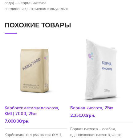
сода) — неорганическое
соединение, натриевая соль угольной
кислоты с химической
формулой Na2CO3. Бесцветные
ПОХОЖИЕ ТОВАРЫ
кристаллы или белый порошок,
хорошо растворимый в воде. В
промышленности в основном
Карбоксиметилцеллюлоза,
Борная кислота, 25кг
КМЦ 7000, 25кг
2,350.00
грн.
7,000.00
грн.
Борная кислота — слабая,
Карбоксиметилцеллюлоза (КМЦ,
одноосновная кислота, часто