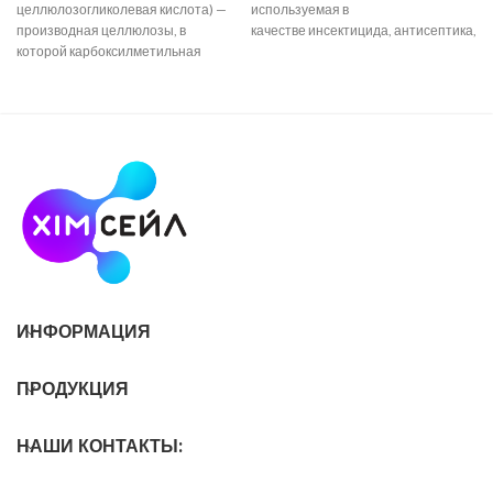
целлюлозогликолевая кислота) —
используемая в
производная целлюлозы, в
качестве инсектицида, антисептика, о
которой карбоксилметильная
состава, поглотителя нейтронов
группа (–CH2–COOH) соединяется
или предшественника для
гидроксильными группами
получения иных химических
глюкозных мономеров. Растворы
составов. Ортоборная кислота
бесцветны. Внешний вид:
ИНФОРМАЦИЯ
ПРОДУКЦИЯ
НАШИ КОНТАКТЫ: