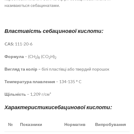
називаються себацинатами.
Властивість себацинової кислоти:
CAS:
111-20-6
Формула
– (CH
)
(CO
H)
2
8
2
2
Вигляд та колір –
білі пластівці або твердий порошок
Температура плавлення
– 134-135 ° C
Щільність
– 1,209 г/см³
Характеристики
себацинової кислоти
:
№
Показники
Норматив
Випробування