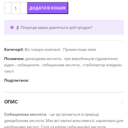
ДОДАТИ В КОШИК
2
Покупців зараз дивляться цей продукт!
Категорії:
Всі товари компанії
,
Промислова хімія
Позначок:
декандіова кислота
,
при виробництві гідравлічних
рідин
,
себацинати
,
себацинова кислота
,
стабілізатор алкідних
смол
Поділитися:
ОПИС
Себацинова кислота
– це зустрічається в природі
дикарбонова кислота. Має всі хімічні властивості, характерні для
карбонових кислот. Солі та ефіри себацинової кислоти