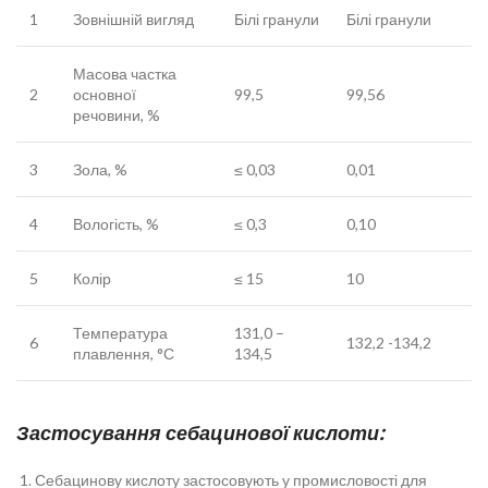
1
Зовнішній вигляд
Білі гранули
Білі гранули
Масова частка
2
основної
99,5
99,56
речовини, %
3
Зола, %
≤ 0,03
0,01
4
Вологість, %
≤ 0,3
0,10
5
Колір
≤ 15
10
Температура
131,0 –
6
132,2 -134,2
плавлення, °С
134,5
Застосування
себацинової кислоти
:
Себацинову кислоту застосовують у промисловості для