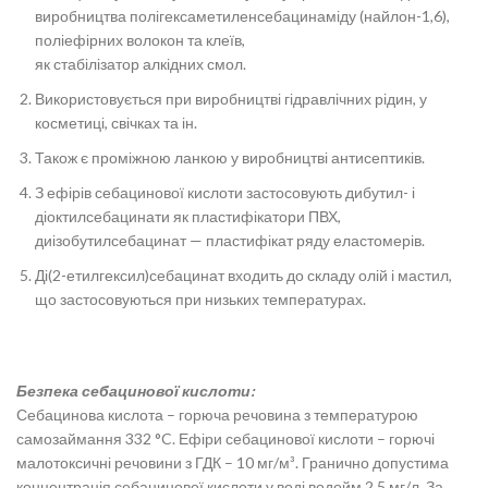
виробництва полігексаметиленсебацинаміду (найлон-1,6),
поліефірних волокон та клеїв,
як стабілізатор алкідних смол.
Використовується при виробництві гідравлічних рідин, у
косметиці, свічках та ін.
Також є проміжною ланкою у виробництві антисептиків.
З ефірів себацинової кислоти застосовують дибутил- і
діоктилсебацинати як пластифікатори ПВХ,
диізобутилсебацинат — пластифікат ряду еластомерів.
Ді(2-етилгексил)себацинат входить до складу олій і мастил,
що застосовуються при низьких температурах.
Безпека
себацинової кислоти
:
Себацинова кислота – горюча речовина з температурою
самозаймання 332 °C. Ефіри себацинової кислоти – горючі
малотоксичні речовини з ГДК – 10 мг/м³. Гранично допустима
концентрація себацинової кислоти у воді водойм 2,5 мг/л. За