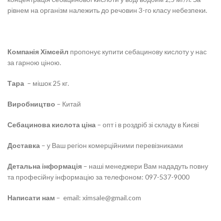
рівнем на організм належить до речовин 3-го класу небезпеки.
Компанія Хімсейл
пропонує купити себацинову кислоту у нас
за гарною ціною.
Тара
– мішок 25 кг.
Виробництво
– Китай
Себацинова кислота ціна
– опт і в роздріб зі складу в Києві
Доставка
– у Ваш регіон комерційними перевізниками
Детальна інформація
– наші менеджери Вам нададуть повну
та професійну інформацію за телефоном: 097-537-9000
Написати нам
– email: ximsale@gmail.com