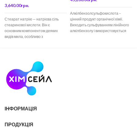
3,640.00
грн.
Алкілбензолсульфокислота –
Стеарат натрію — натрієва сіль
цінний продукт органічної хімії.
стеаринової кислоти. Він є
Виходить сульфуванням лінійного
г
основним компонентом деяких
алкілбензолу і використовується
видів мила, особливо з
для отримання
тваринного жиру. Входить до
алкілбензолсульфонатів —
складу багатьох
компонентів миючих засобів, ПАР
ІНФОРМАЦІЯ
ПРОДУКЦІЯ