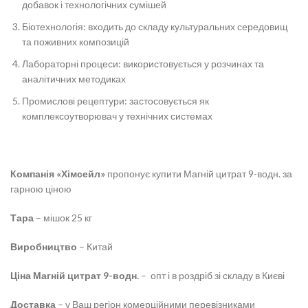
добавок і технологічних сумішей
Біотехнологія: входить до складу культуральних середовищ
та поживних композицій
Лабораторні процеси: використовується у розчинах та
аналітичних методиках
Промислові рецептури: застосовується як
комплексоутворювач у технічних системах
Компанія «Хімсейл»
пропонує купити
Магній цитрат 9-водн.
за
гарною ціною
Тара
– мішок 25 кг
Виробництво
– Китай
Ціна
Магній цитрат 9-водн.
– опт і в роздріб зі складу в Києві
Доставка
– у Ваш регіон комерційними перевізниками