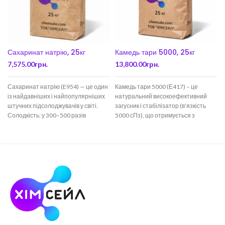
Сахаринат натрію, 25кг
Камедь тари 5000, 25кг
7,575.00
грн.
13,800.00
грн.
Сахаринат натрію (E954) — це один
Камедь тари 5000 (Е417) – це
із найдавніших і найпопулярніших
натуральний високоефективний
штучних підсолоджувачів у світі.
загусник і стабілізатор (в’язкість
Солодкість: у 300–500 разів
5000 сПз), що отримується з
солодший за
насіння Caesalpinia
spinosa. Застосовується