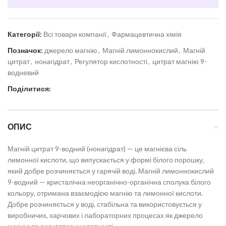
Категорії:
Всі товари компанії
,
Фармацевтична хімія
Позначок:
джерело магнію
,
Магній лимоннокислий
,
Магній
цитрат
,
нонaгідрат
,
Регулятор кислотності
,
цитрат магнію 9-
водневий
Поділитися:
ОПИС
Магній цитрат 9-водний (нонaгідрат) — це магнієва сіль
лимонної кислоти, що випускається у формі білого порошку,
який добре розчиняється у гарячій воді. Магній лимоннокислий
9-водний — кристалічна неорганічно-органічна сполука білого
кольору, отримана взаємодією магнію та лимонної кислоти.
Добре розчиняється у воді, стабільна та використовується у
виробничих, харчових і лабораторних процесах як джерело