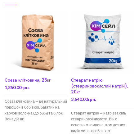
Соєва клітковина, 25кг
Стеарат натрію
(стеариновокислий натрій),
1,850.00
грн.
20кг
3,640.00
грн.
Соєва клітковина — це натуральний
порошок із бобів сої, багатий на
харчові волокна (до 68%) та білок.
Стеарат натрію — натрієва сіль
з
Вона діє як
стеаринової кислоти. Він є
основним компонентом деяких
н
видів мила, особливо з
тваринного жиру. Входить до