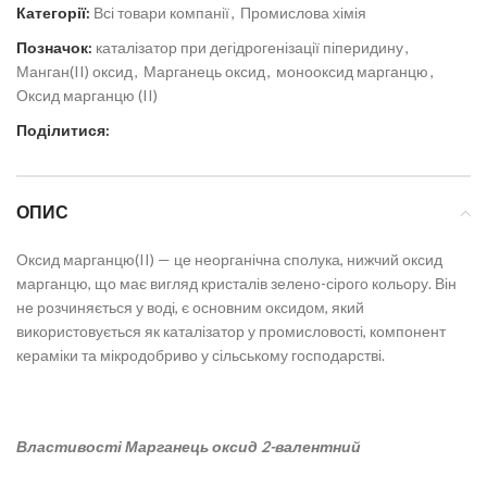
Категорії:
Всі товари компанії
,
Промислова хімія
Позначок:
каталізатор при дегідрогенізації піперидину
,
Манган(II) оксид
,
Марганець оксид
,
монооксид марганцю
,
Оксид марганцю (II)
Поділитися:
ОПИС
Оксид марганцю(II) — це неорганічна сполука, нижчий оксид
марганцю, що має вигляд кристалів зелено-сірого кольору. Він
не розчиняється у воді
, є основним оксидом, який
використовується як каталізатор у промисловості, компонент
кераміки та мікродобриво у сільському господарстві.
Властивості Марганець оксид 2-валентний