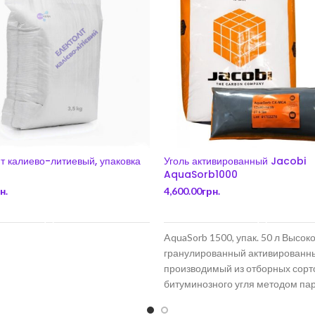
т калиево-литиевый, упаковка
Уголь активированный Jacobi
AquaSorb1000
н.
4,600.00
грн.
В КОРЗИНУ
В КОРЗИНУ
AquaSorb 1500, упак. 50 л Высок
гранулированный активированны
производимый из отборных сорт
битуминозного угля методом па
активации. Идеальный баланс