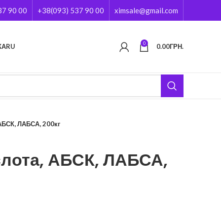
37 90 00
+38(093) 537 90 00
ximsale@gmail.com
0
КА
RU
0.00
ГРН.
БСК, ЛАБСА, 200кг
лота, АБСК, ЛАБСА,