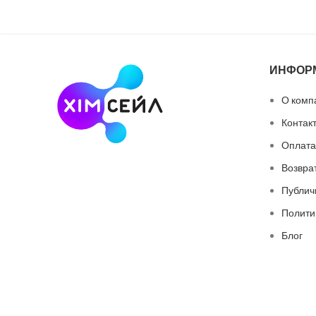
ИНФОР
О комп
Контак
Оплата
Возвра
Публич
Полити
Блог