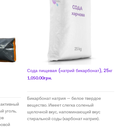
Сода пищевая (натрий бикарбонат), 25кг
Соль та
1,050.00
грн.
675.00
гр
В КОРЗИНУ
Бикарбонат натрия — белое твердое
По внеш
оактивный
вещество. Имеет слегка соленый
таблетки
й уголь,
щелочной вкус, напоминающий вкус
поваренн
ов
стиральной соды (карбонат натрия).
йодиров
ровой
Гидрокарбонат натрия является
наивысш