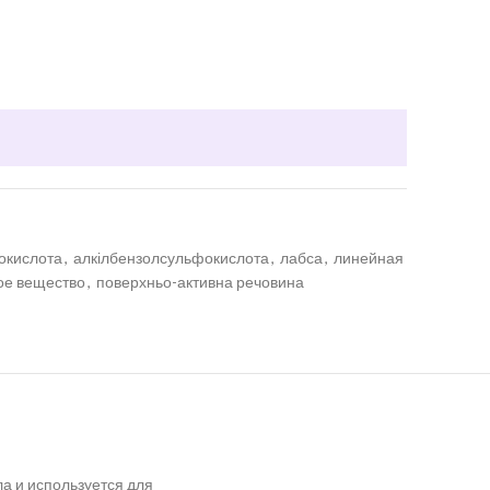
окислота
,
алкілбензолсульфокислота
,
лабса
,
линейная
ое вещество
,
поверхньо-активна речовина
а и используется для