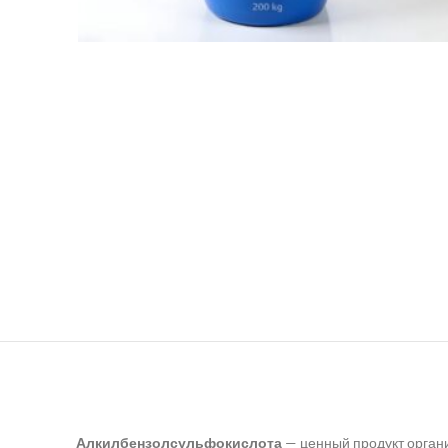
Алкилбензолсульфокислота
— ценный продукт орган