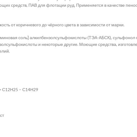
их средств, ПАВ для флотации руд. Применяется в качестве пенооб
сть от коричневого до чёрного цвета в зависимости от марки.
миновая соль] алкилбензолсульфокислоты (ТЭА-АБСК), сульфонол 
золсульфокислоты и некоторые другие. Моющие средства, изготовл
елий.
= С12Н25 – С14Н29
ст