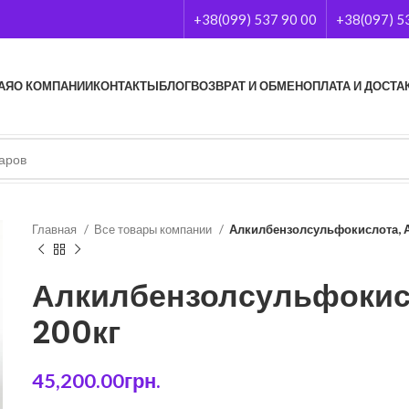
+38(099) 537 90 00
+38(097) 5
АЯ
О КОМПАНИИ
КОНТАКТЫ
БЛОГ
ВОЗВРАТ И ОБМЕН
ОПЛАТА И ДОСТА
Главная
Все товары компании
Алкилбензолсульфокислота, А
Алкилбензолсульфокис
200кг
45,200.00
грн.