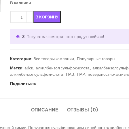
В наличии
В КОРЗИНУ
3
Покупателя смотрят этот продукт сейчас!
Категории:
Все товары компании
,
Популярные товары
Метки:
абск
,
алкилбензол сульфокислота
,
алкилбензолсульф
алкилбензолсульфокислота
,
ПАВ
,
ПАР
,
поверхностно-активн
Поделиться:
ОПИСАНИЕ
ОТЗЫВЫ (0)
ической химии. Получается сульфированием линейного алкилбензол