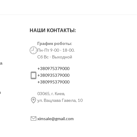
НАШИ КОНТАКТЫ:
График роботы:
Пн-Пт 9-00 - 18-00.
Сб Вс - Выходной
ка
+380975379000
+380935379000
+380995379000
я
03065, г. Киев,
ул. Вацлава Гавела, 10
ximsale@gmail.com