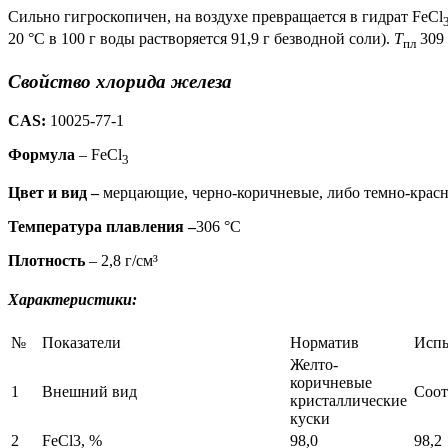
Сильно гигроскопичен, на воздухе превращается в гидрат FeCl
20 °C в 100 г воды растворяется 91,9 г безводной соли).
T
309 
пл
Свойство хлорида железа
CAS:
10025-77-1
Формула
– FeCl
3
Цвет и вид –
мерцающие, черно-коричневые, либо темно-красн
Температура плавления –
306 °C
Плотность
– 2,8 г/см³
Характеристики:
№
Показатели
Норматив
Исп
Желто-
коричневые
1
Внешний вид
Соот
кристаллические
куски
2
FeCl3, %
98,0
98,2