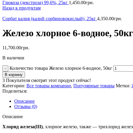
Глюкоза (декстроза) 99,6%, 25кг
1,450.00
грн.
Назад к продуктам
Сорбат калия (калий сорбиновокислый), 25кг
4,350.00
грн.
Железо хлорное 6-водное, 50к
11,700.00
грн.
В наличии
Количество товара Железо хлорное 6-водное, 50кг
В корзину
3
Покупателя смотрят этот продукт сейчас!
Категории:
Все товары компании
,
Популярные товары
Метки:
Поделиться:
Описание
Отзывы (0)
Описание
Хлорид железа(III)
, хлорное железо, также — трихлорид желез