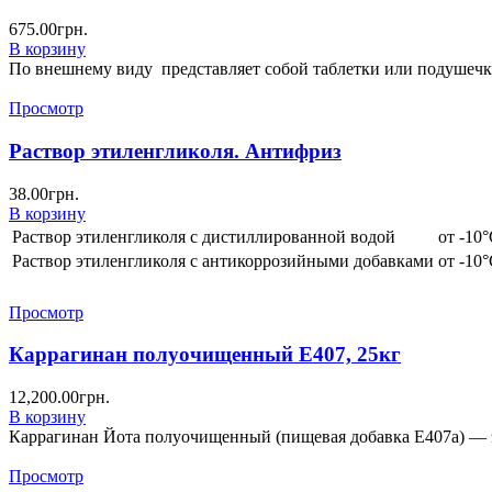
675.00
грн.
В корзину
По внешнему виду представляет собой таблетки или подушечк
Просмотр
Раствор этиленгликоля. Антифриз
38.00
грн.
В корзину
Раствор этиленгликоля с дистиллированной водой
от -10°
Раствор этиленгликоля с антикоррозийными добавками
от -10°
Просмотр
Каррагинан полуочищенный Е407, 25кг
12,200.00
грн.
В корзину
Каррагинан Йота полуочищенный (пищевая добавка Е407а) — э
Просмотр