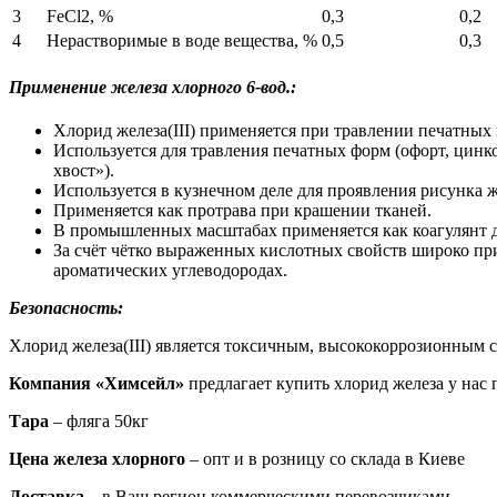
3
FeCl2, %
0,3
0,2
4
Нерастворимые в воде вещества, %
0,5
0,3
Применение железа хлорного 6-вод.:
Хлорид железа(III) применяется при травлении печатных 
Используется для травления печатных форм (офорт, цинк
хвост»).
Используется в кузнечном деле для проявления рисунка ж
Применяется как протрава при крашении тканей.
В промышленных масштабах применяется как коагулянт д
За счёт чётко выраженных кислотных свойств широко при
ароматических углеводородах.
Безопасность:
Хлорид железа(III) является токсичным, высококоррозионным 
Компания «Химсейл»
предлагает купить хлорид железа у нас 
Тара
– фляга 50кг
Ц
ена железа хлорного
– опт и в розницу со склада в Киеве
Доставка
– в Ваш регион коммерческими перевозчиками