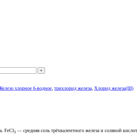
г
Железо хлорное 6-водное
,
трихлорид железа
,
Хлорид железа(III)
а. FeCl
— средняя соль трёхвалентного железа и соляной кисло
3