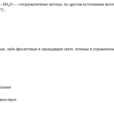
· 6Н
О — гигроскопичные жёлтые, по другим источникам желто
3
2
°C.
ые, либо фиолетовые в проходящем свете, зеленые в отраженном
ытание
ветствует