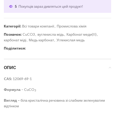
5
Покупців зараз дивляться цей продукт!
Категорії:
Всі товари компанії
,
Промислова хімія
Позначок:
CuCO3
,
вуглекисла мідь
,
Карбонат меди(II)
,
карбонат міді
,
Медь карбонат
,
Углекислая медь
Поділитися:
ОПИС
CAS:
12069-69-1
Формула
– CuCO
3
Вигляд –
біла кристалічна речовина зі слабким зеленуватим
відтінком