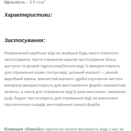
Щільність
– 3,9 г/см³
Характеристики:
Застосування:
Нормальний карбонат міді не знайшов будь-якого помітного
застосування, проте отримали широке застосування більш
доступні та дешеві гідроксокарбонати міді. Їх використовують
для отримання інших сполук міді; щільний малахіт — цінний
виробний камінь, землистий малахіт і дрібні скупчення чистого
мінералу використовують для виготовлення фарби «малахітова
зелень», а також для отримання міді (у разі окислених і змішаних
руд). Азурит застосовують для отримання міді, як компонент
піротехнічних складів, виготовлення синьої фарби.
Компанія «Хімсейл»
пропонує купити вуглекислу мідь у нас за