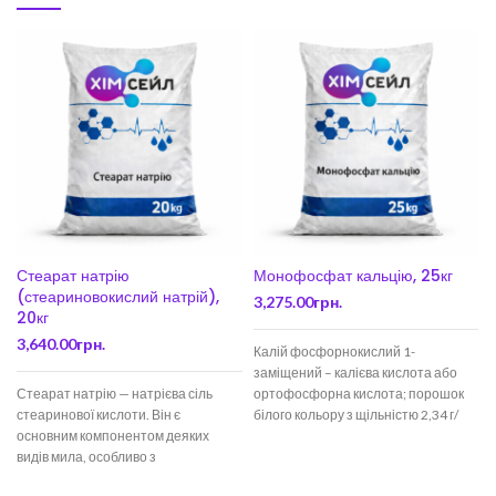
Стеарат натрію
Монофосфат кальцію, 25кг
(стеариновокислий натрій),
3,275.00
грн.
20кг
3,640.00
грн.
Калій фосфорнокислий 1-
заміщений – калієва кислота або
Стеарат натрію — натрієва сіль
ортофосфорна кислота; порошок
з
стеаринової кислоти. Він є
білого кольору з щільністю 2,34 г/
основним компонентом деяких
см³. Ця сполука є гігроскопічною,
н
видів мила, особливо з
тваринного жиру. Входить до