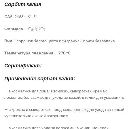
Сорбит калия
CAS:
24634-61-5
Формула
— C
H
KO
6
7
2
Вид –
порошок белого цвета или гранулы почти без запаха
Температура плавления
— 270 °C
Сертификат:
Применение сорбат калия:
— в косметике для лица: в тониках, сыворотках, кремах,
лосьонах, бальзамах для ухода за кожей, в гелях для умывания;
— в кремах и сыворотках, предназначенных для ухода за тонкой
чувствительной кожей вокруг глаз;
— в косметика для ухода за волосами: в кондиционерах,