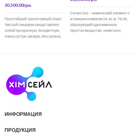
30,500.00
грн.
Селен (Se) – химический элемент с
Простейший трехатомный спирт.
атомным номером 34, ат.м. 78,96,
Чистый глицерин представляет
образующий одноименное
собой прозрачную, безцветную,
простое вещество, неметалл,
очень густую, вязкую, без запаха,
халькоген. Хрупкий блестящий на
тяжелее воды и сладкую на вкус
ИНФОРМАЦИЯ
ПРОДУКЦИЯ