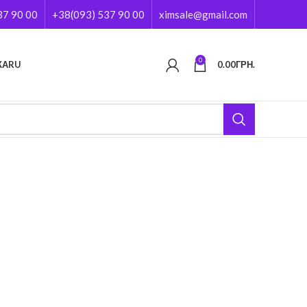
37 90 00
+38(093) 537 90 00
ximsale@gmail.com
0
КА
RU
0.00
ГРН.