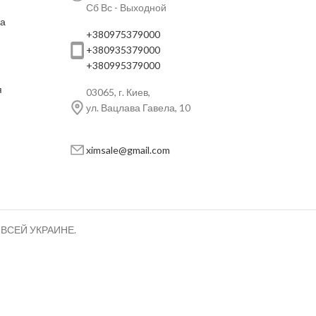
Сб Вс - Выходной
ка
+380975379000
+380935379000
+380995379000
я
03065, г. Киев,
ул. Вацлава Гавела, 10
ximsale@gmail.com
ВСЕЙ УКРАИНЕ.