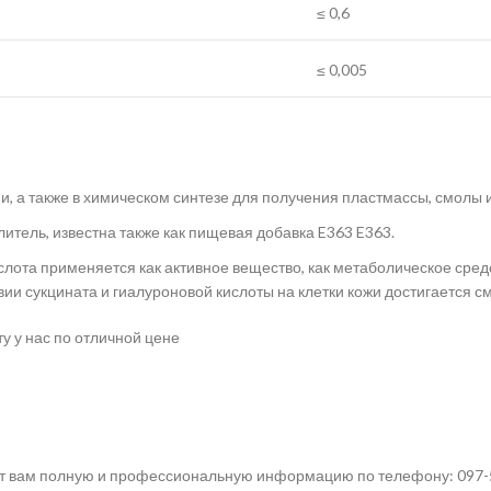
≤ 0,6
≤ 0,005
и, а также в химическом синтезе для получения пластмассы, смолы 
тель, известна также как пищевая добавка E363 E363.
слота применяется как активное вещество, как метаболическое ср
вии сукцината и гиалуроновой кислоты на клетки кожи достигается
у у нас по отличной цене
 вам полную и профессиональную информацию по телефону: 097-