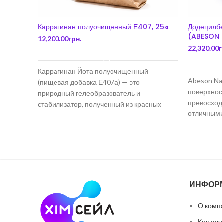
Каррагинан полуочищенный Е407, 25кг
Додецилб
(ABESON N
12,200.00
грн.
22,320.00
г
В КОРЗИНУ
Каррагинан Йота полуочищенный
Abeson Na
(пищевая добавка Е407а) — это
поверхнос
природный гелеобразователь и
превосхо
стабилизатор, полученный из красных
отличным
водорослей (Eucheuma), содержащий
смачиваю
целлюлозу и
свойствами
ИНФОР
О комп
Контак