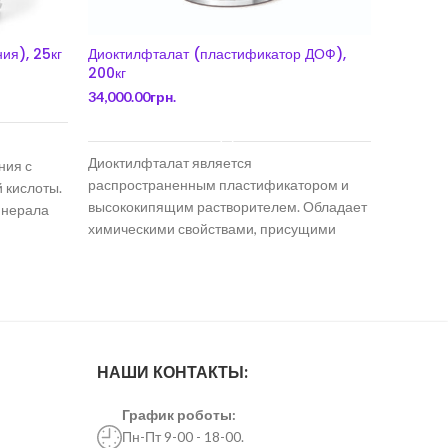
ия), 25кг
Диоктилфталат (пластификатор ДОФ),
Лаурилс
200кг
200кг
34,000.00
грн.
27,200.0
В КОРЗИНУ
Диоктилфталат является
Лаурилсу
ния с
распространенным пластификатором и
sulfate,
 кислоты.
высококипящим растворителем. Обладает
(sodium 
инерала
химическими свойствами, присущими
соль лау
эфирам сложных ароматических кислот.
анионоа
Диоктилфталат, как наиболее известный
пластификатор,
НАШИ КОНТАКТЫ:
График роботы:
Пн-Пт 9-00 - 18-00.