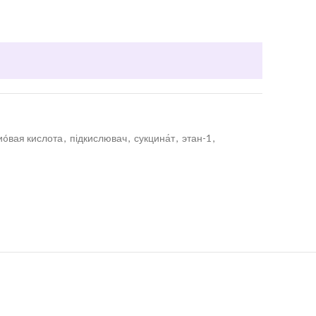
иóвая кислота
,
підкислювач
,
сукцина́т
,
этан-1
,