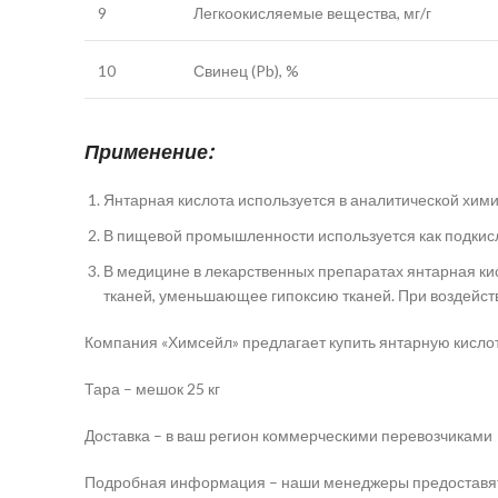
9
Легкоокисляемые вещества, мг/г
10
Свинец (Pb), %
Применение:
Янтарная кислота используется в аналитической хими
В пищевой промышленности используется как подкисли
В медицине в лекарственных препаратах янтарная ки
тканей, уменьшающее гипоксию тканей. При воздейст
Компания «Химсейл» предлагает купить янтарную кислот
Тара – мешок 25 кг
Доставка – в ваш регион коммерческими перевозчиками
Подробная информация – наши менеджеры предоставят