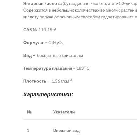
Янтарная кислота
(бутандиовая кислота, этан-1,2-дика
Содержится в небольших количествах во многих растения
кислоту получают основным способом гидратирования м
CAS №
110-15-6
Формула
– C
H
O
4
6
4
Вид –
бесцветные кристаллы
Температура плавання
– 183
° C
3
Плотность
– 1,56 г/см
Характеристики:
№
Указатели
1
Внешний вид