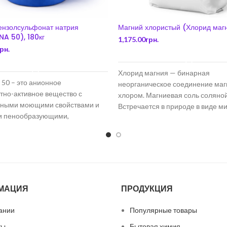
ензолсульфонат натрия
Магний хлористый (Хлорид магн
A 50), 180кг
1,175.00
грн.
рн.
В КОРЗИНУ
В КОРЗИНУ
Хлорид магния — бинарная
 50 – это анионное
неорганическое соединение маг
тно-активное вещество с
хлором. Магниевая соль соляной
дными моющими свойствами и
Встречается в природе в виде м
и пенообразующими,
бишофита.
щими и эмульгирующими
, а
МАЦИЯ
ПРОДУКЦИЯ
ании
Популярные товары
ты
Бытовая химия