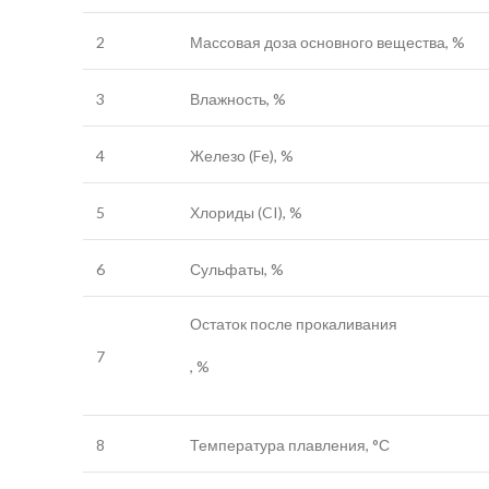
2
Массовая доза основного вещества, %
3
Влажность, %
4
Железо (Fe), %
5
Хлориды (CI), %
6
Сульфаты, %
Остаток после прокаливания
7
, %
8
Температура плавления, °С