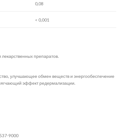
0,08
< 0,001
и лекарственных препаратов.
едство, улучшающее обмен веществ и энергообеспечение
 смягчающий эффект редермализации.
537-9000