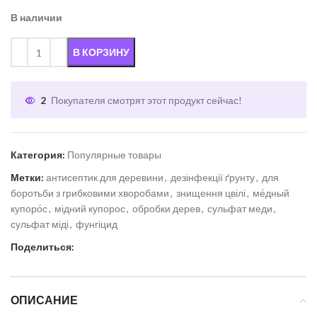
В наличии
В КОРЗИНУ
2
Покупателя смотрят этот продукт сейчас!
Категория:
Популярные товары
Метки:
антисептик для деревини
,
дезінфекції ґрунту
,
для
боротьби з грибковими хворобами
,
знищення цвілі
,
ме́дный
купоро́с
,
мідний купорос
,
обробки дерев
,
сульфат меди
,
сульфат міді
,
фунгіцид
Поделиться:
ОПИСАНИЕ