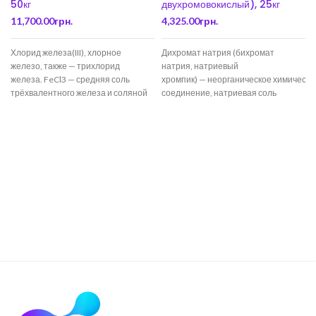
50кг
двухромовокислый), 25кг
11,700.00
грн.
4,325.00
грн.
Хлорид железа(III), хлорное
Дихромат натрия (бихромат
железо, также — трихлорид
натрия, натриевый
железа. FeCl3 — средняя соль
хромпик) — неорганическое химическо
трёхвалентного железа и соляной
соединение, натриевая соль
кислоты. Сильно гигроскопичен, на
дихромовой кислоты. Существует
воздухе превращается в гидрат
дигидрат дихромата натрия
(Na2Cr2O7·2H2O) и безводная
соль. Полупродукт