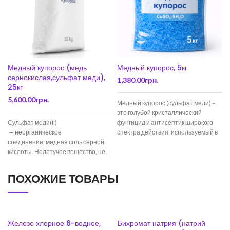
Медный купорос (медь
Медный купорос, 5кг
сернокислая,сульфат меди),
1,380.00
грн.
25кг
5,600.00
грн.
Медный купорос (сульфат меди) –
Б
это голубой кристаллический
н
Сульфат меди(II)
фунгицид и антисептик широкого
с
— неорганическое
спектра действия, используемый в
соединение, медная соль серной
садоводстве для борьбы с
к
кислоты. Нелетучее вещество, не
х
имеет запаха. В безводном виде —
белый порошок, очень
ПОХОЖИЕ ТОВАРЫ
гигроскопичное. В виде
кристаллогидратов —
Железо хлорное 6-водное,
Бихромат натрия (натрий