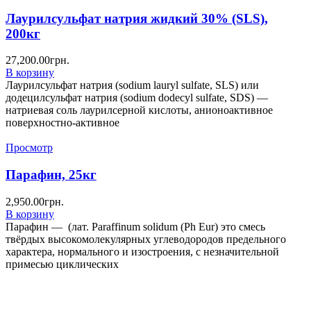
Лаурилсульфат натрия жидкий 30% (SLS),
200кг
27,200.00
грн.
В корзину
Лаурилсульфат натрия (sodium lauryl sulfate, SLS) или
додецилсульфат натрия (sodium dodecyl sulfate, SDS) —
натриевая соль лаурилсерной кислоты, анионоактивное
поверхностно-активное
Просмотр
Парафин, 25кг
2,950.00
грн.
В корзину
Парафин — (лат. Paraffinum solidum (Ph Eur) это смесь
твёрдых высокомолекулярных углеводородов предельного
характера, нормального и изостроения, с незначительной
примесью циклических