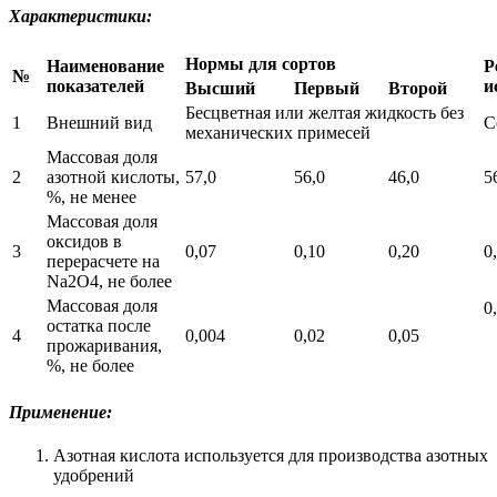
Характеристики:
Нормы для сортов
Наименование
Р
№
показателей
и
Высший
Первый
Второй
Бесцветная или желтая жидкость без
1
Внешний вид
С
механических примесей
Массовая доля
2
азотной кислоты,
57,0
56,0
46,0
5
%, не менее
Массовая доля
оксидов в
3
0,07
0,10
0,20
0
перерасчете на
Na2O4, не более
Массовая доля
0
остатка после
4
0,004
0,02
0,05
прожаривания,
%, не более
Применение:
Азотная кислота используется для производства азотных
удобрений