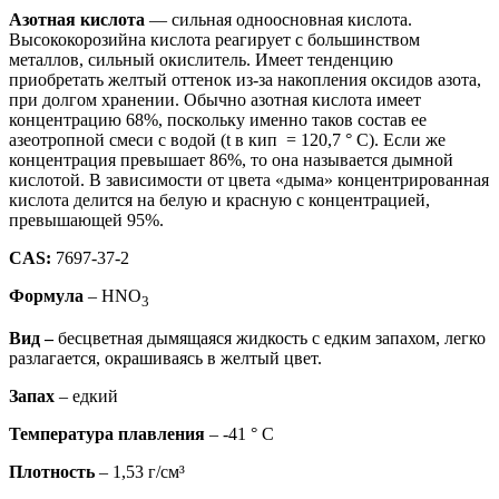
Азотная кислота
— сильная одноосновная кислота.
Высококорозийна кислота реагирует с большинством
металлов, сильный окислитель. Имеет тенденцию
приобретать желтый оттенок из-за накопления оксидов азота,
при долгом хранении. Обычно азотная кислота имеет
концентрацию 68%, поскольку именно таков состав ее
азеотропной смеси с водой (t в кип = 120,7 ° C). Если же
концентрация превышает 86%, то она называется дымной
кислотой. В зависимости от цвета «дыма» концентрированная
кислота делится на белую и красную с концентрацией,
превышающей 95%.
CAS:
7697-37-2
Формула
– HNO
3
Вид –
бесцветная дымящаяся жидкость с едким запахом, легко
разлагается, окрашиваясь в желтый цвет.
Запах
– едкий
Температура плавления
– -41 ° C
Плотность
– 1,53 г/см³