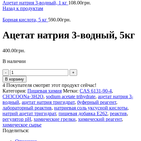
Ацетат натрия 3-водный, 1 кг
108.00
грн.
Назад к продуктам
Борная кислота, 5 кг
590.00
грн.
Ацетат натрия 3-водный, 5кг
400.00
грн.
В наличии
Количество
товара
В корзину
Ацетат
4
Покупателя смотрят этот продукт сейчас!
натрия
Категория:
Пищевая химия
Метки:
CAS 6131-90-4
,
3-
CH3COONa·3H2O
,
sodium acetate trihydrate
,
ацетат натрия 3-
водный,
водный
,
ацетат натрия тригидрат
,
буферный реагент
,
5кг
лабораторный реактив
,
натриевая соль уксусной кислоты
,
натрий ацетат тригидрат
,
пищевая добавка E262
,
реактив
,
регулятор pH
,
химические грелки
,
химический реагент
,
химическое сырье
Поделиться: