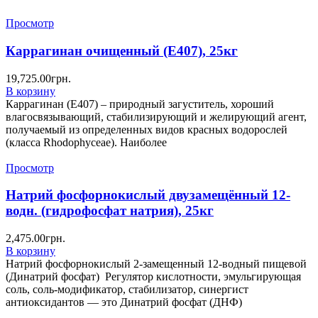
Просмотр
Каррагинан очищенный (Е407), 25кг
19,725.00
грн.
В корзину
Каррагинан (Е407) – природный загуститель, хороший
влагосвязывающий, стабилизирующий и желирующий агент,
получаемый из определенных видов красных водорослей
(класса Rhodophyceae). Наиболее
Просмотр
Натрий фосфорнокислый двузамещённый 12-
водн. (гидрофосфат натрия), 25кг
2,475.00
грн.
В корзину
Натрий фосфорнокислый 2-замещенный 12-водный пищевой
(Динатрий фосфат) Регулятор кислотности, эмульгирующая
соль, соль-модификатор, стабилизатор, синергист
антиоксидантов — это Динатрий фосфат (ДНФ)