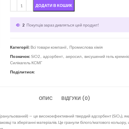
ДОДАТИ В КОШИК
2
Покупців зараз дивляться цей продукт!
Категорії:
Всі товари компанії
,
Промислова хімія
Позначок:
SiO2
,
адсорбент
,
аеросил
,
висушений гель кремніє
Силікагель КСМГ
Поділитися:
ОПИС
ВІДГУКИ (0)
ранульований) — це високоефективний твердий адсорбент (SiO₂), яки
и упаковці та зберіганні матеріалів. Це гранули білого/матового кольо
ня.