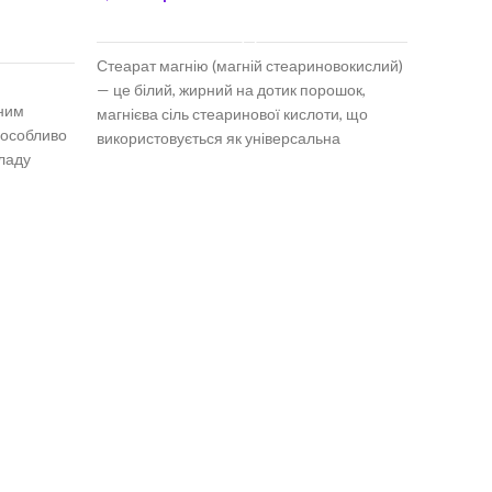
ДОДАТИ В КОШИК
Стеарат магнію (магній стеариновокислий)
— це білий, жирний на дотик порошок,
вним
магнієва сіль стеаринової кислоти, що
 особливо
використовується як універсальна
кладу
допоміжна речовина
Соєва кл
1,850.00
Соєва кл
порошок і
волокна (