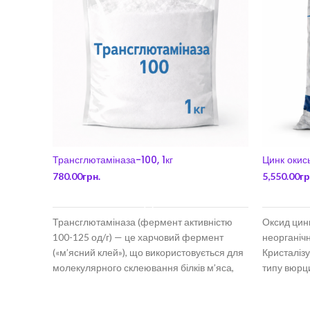
Трансглютаміназа-100, 1кг
Цинк окись
780.00
грн.
5,550.00
гр
ДОДАТИ В КОШИК
Трансглютаміназа (фермент активністю
Оксид цинк
100-125 од/г) — це харчовий фермент
неорганічн
(«м’ясний клей»), що використовується для
Кристалізу
молекулярного склеювання білків м’яса,
типу вюрци
риби, молочних