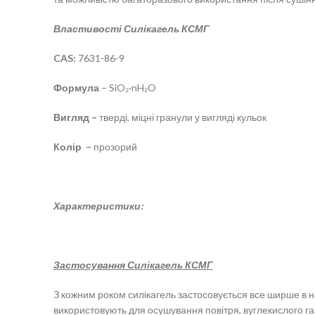
Властивості
Силікагель КСМГ
CAS:
7631-86-9
Формула
– SiO₂·nH₂O
Вигляд –
тверді, міцні гранули у вигляді кульок
Колір –
прозорий
Характеристики:
Застосування Силікагель КСМГ
З кожним роком силікагель застосовується все ширше в н
використовують для осушування повітря
, вуглекислого г