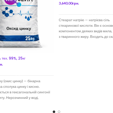
3,640.00
грн.
ДОДАТИ В КОШИК
Стеарат натрію — натрієва сіль
стеаринової кислоти. Він є осно
компонентом деяких видів мила,
з тваринного жиру. Входить до с
багатьох
 тех. 99%, 25кг
н.
ДОДАТИ В КОШИК
у (окис цинку) — бінарна
а сполука цинку і кисню.
ється в гексагональній сингонії
ту. Нерозчинний у воді,