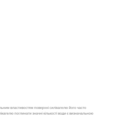
льним властивостям поверхні силікагелю його часто
илікагелю поглинати значні кількості води є визначальною