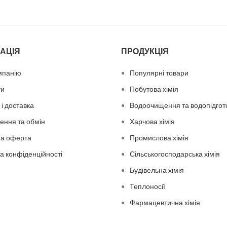
АЦІЯ
ПРОДУКЦІЯ
мпанію
Популярні товари
ти
Побутова хімія
і доставка
Водоочищення та водопідгот
ення та обмін
Харчова хімія
на оферта
Промислова хімія
а конфіденційності
Сільськогосподарська хімія
Будівельна хімія
Теплоносії
Фармацевтична хімія