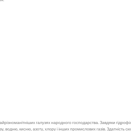
айрізноманітніших галузях народного господарства. Завдяки гідрофі
азу, водню, кисню, азоту, хлору і інших промислових газів
. Здатність с