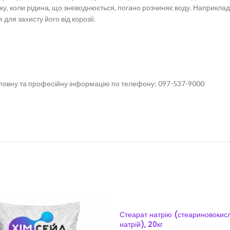
дку, коли рідина, що зневоднюється, погано розчиняє воду. Наприкла
ля захисту його від корозії.
повну та професійну інформацію по телефону: 097-537-9000
Стеарат натрію (стеариновокис
натрій), 20кг