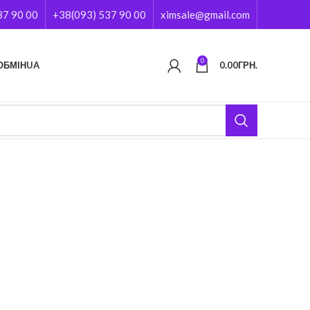
37 90 00
+38(093) 537 90 00
ximsale@gmail.com
0
ОБМІН
UA
0.00
ГРН.