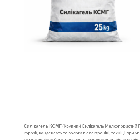
Силікагель КСМГ
(Крупний Силікагель Мелкопористий Г
корозії, конденсату та вологи в електроніці, техніці, пр
та можливістю багаторазового використання після сушін