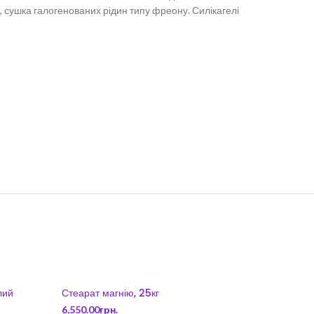
д, сушка галогенованих рідин типу фреону
. Силікагелі
лий
Стеарат магнію, 25кг
6,550.00
грн.