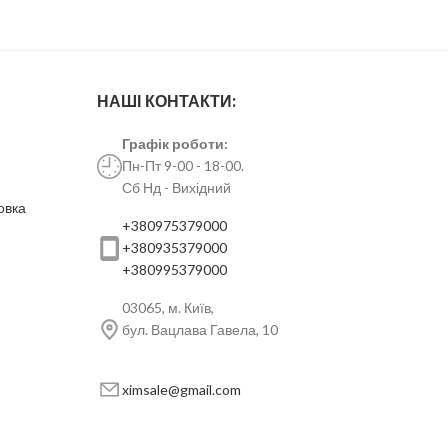
НАШІ КОНТАКТИ:
Графік роботи:
Пн-Пт 9-00 - 18-00.
Сб Нд - Вихідний
овка
+380975379000
+380935379000
+380995379000
03065, м. Київ,
бул. Вацлава Гавела, 10
ximsale@gmail.com