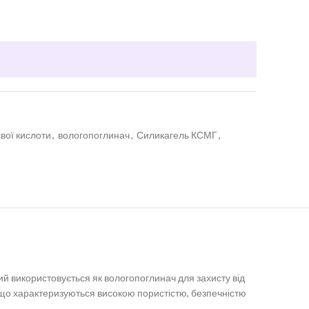
вої кислоти
,
вологопоглинач
,
Силикагель КСМГ
,
й використовується як вологопоглинач для захисту від
ру, що характеризуються високою пористістю, безпечністю