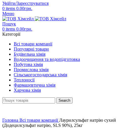
Увійти/Зареєструватися
0
items
0.00
грн.
Меню
Пошук
0
items
0.00
грн.
Категорії
Всі товари компанії
Популярні товари
Будівельна хімія
Водоочищення та водопідготовка
Побутова хімія
Промислова хімія
Сільськогосподарська хімія
Теплоносії
Фармацевтична хімія
Харчова хімія
Search
Головна
Всі товари компанії
Лаурилсульфат натрію сухий
(Додецилсульфат натрію, SLS 90%), 25кг