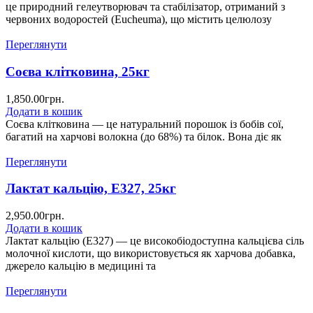
це природний гелеутворювач та стабілізатор, отриманий з
червоних водоростей (Eucheuma), що містить целюлозу
Переглянути
Соєва клітковина, 25кг
1,850.00
грн.
Додати в кошик
Соєва клітковина — це натуральний порошок із бобів сої,
багатий на харчові волокна (до 68%) та білок. Вона діє як
Переглянути
Лактат кальцію, Е327, 25кг
2,950.00
грн.
Додати в кошик
Лактат кальцію (E327) — це високобіодоступна кальцієва сіль
молочної кислоти, що використовується як харчова добавка,
джерело кальцію в медицині та
Переглянути