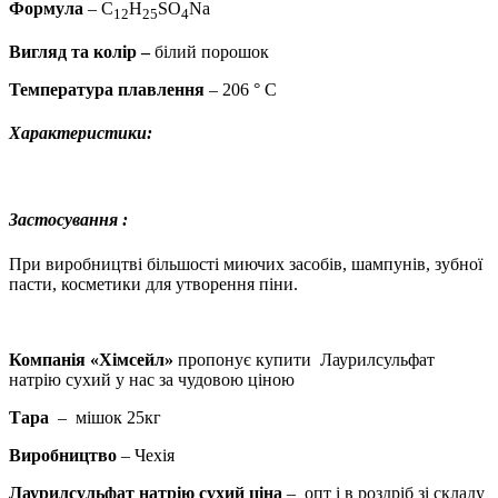
Формула
– C
H
SO
Na
12
25
4
Вигляд та колір –
білий порошок
Температура плавлення
– 206 ° C
Характеристики
:
Застосування
:
При виробництві більшості миючих засобів, шампунів, зубної
пасти, косметики для утворення піни.
Компанія «Хімсейл»
пропонує купити
Лаурилсульфат
натрію сухий
у нас за чудовою ціною
Тара
– мішок 25кг
Виробництво
– Чехія
Лаурилсульфат натрію сухий
ціна
– опт і в роздріб зі складу