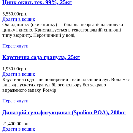
Цинк окись тех. 99%, 25кг
5,550.00
грн.
Додати в кошик
Оксид цинку (окис цинку) — бінарна неорганічна сполука
цинку і кисню. Кристалізується в гексагональній сингонії
типу вюрциту. Нерозчинний у воді,
Переглянути
Каустична сода гранула, 25кг
1,950.00
грн.
Додати в кошик
Каустична сода – це поширений і найсильніший луг. Вона має
вигляд лускатих гранул білого кольору без яскраво
вираженого запаху. Розмір
Переглянути
Динатрій сульфосукцинат (Spolion POA), 200кг
21,400.00
грн.
Додати в кошик