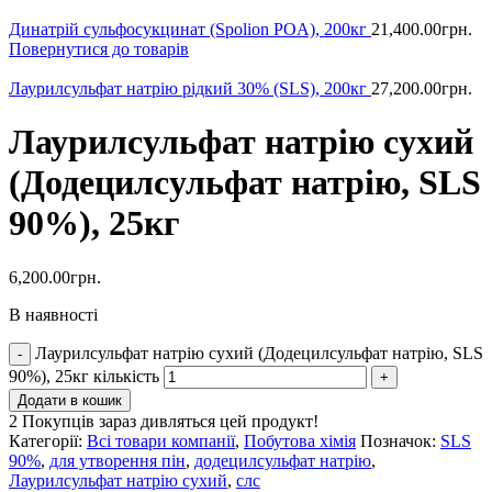
Динатрій сульфосукцинат (Spolion POA), 200кг
21,400.00
грн.
Повернутися до товарів
Лаурилсульфат натрію рідкий 30% (SLS), 200кг
27,200.00
грн.
Лаурилсульфат натрію сухий
(Додецилсульфат натрію, SLS
90%), 25кг
6,200.00
грн.
В наявності
Лаурилсульфат натрію сухий (Додецилсульфат натрію, SLS
90%), 25кг кількість
Додати в кошик
2
Покупців зараз дивляться цей продукт!
Категорії:
Всі товари компанії
,
Побутова хімія
Позначок:
SLS
90%
,
для утворення пін
,
додецилсульфат натрію
,
Лаурилсульфат натрію сухий
,
слс