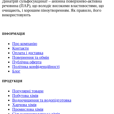
Динатрій сульфосукцинат – аніонна поверхнево-активна
речовина (ПАР), що володіє високими властивостями, що
очищають, і хорошим піноутворенням. Як правило, його
використовують
ІНФОРМАЦІЯ
Про компанію
Контакти
Оплата і доставка
Повернення та обмін
Публічна оферта
Політика конфіденційності
Блог
ПРОДУКЦІЯ
Популярні товари
Побутова хімія
Водоочищення та водопідготовка
Харчова хімія
Промислова хімія
Сільськогосподарська хімія