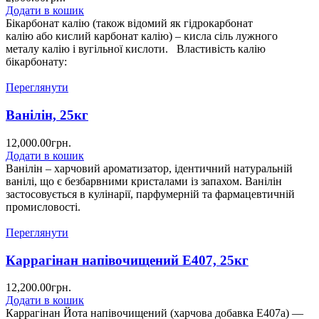
Додати в кошик
Бікарбонат калію (також відомий як гідрокарбонат
калію або кислий карбонат калію) – кисла сіль лужного
металу калію і вугільної кислоти. Властивість калію
бікарбонату:
Переглянути
Ванілін, 25кг
12,000.00
грн.
Додати в кошик
Ванілін – харчовий ароматизатор, ідентичний натуральній
ванілі, що є безбарвними кристалами із запахом. Ванілін
застосовується в кулінарії, парфумерній та фармацевтичній
промисловості.
Переглянути
Каррагінан напівочищений Е407, 25кг
12,200.00
грн.
Додати в кошик
Каррагінан Йота напівочищений (харчова добавка Е407а) —