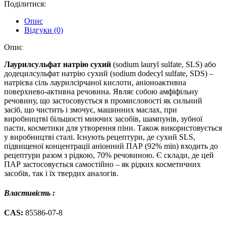
Поділитися:
Опис
Відгуки (0)
Опис
Лаурилсульфат натрію сухий
(sodium lauryl sulfate, SLS) або
додецилсульфат натрію сухий (sodium dodecyl sulfate, SDS) –
натрієва сіль лаурилсірчаної кислоти, аніоноактивна
поверхнево-активна речовина. Являє собою амфіфільну
речовину, що застосовується в промисловості як сильний
засіб, що чистить і змочує, машинних маслах, при
виробництві більшості миючих засобів, шампунів, зубної
пасти, косметики для утворення піни. Також використовується
у виробництві сталі. Існують рецептури, де сухий SLS,
підвищеної концентрації аніонний ПАР (92% min) входить до
рецептури разом з рідкою, 70% речовиною. Є склади, де цей
ПАР застосовується самостійно – як рідких косметичних
засобів, так і їх твердих аналогів.
Властивість :
CAS:
85586-07-8