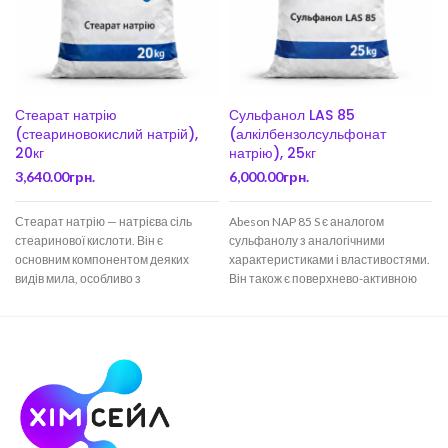
Стеарат натрію
Сульфанол LAS 85
(стеариновокислий натрій),
(алкілбензолсульфонат
20кг
натрію), 25кг
3,640.00
грн.
6,000.00
грн.
Стеарат натрію — натрієва сіль
Abeson NAP 85 S є аналогом
стеаринової кислоти. Він є
сульфанолу з аналогічними
основним компонентом деяких
характеристиками і властивостями.
видів мила, особливо з
Він також є поверхнево-активною
тваринного жиру. Входить до
речовиною, яка має миючі,
складу багатьох