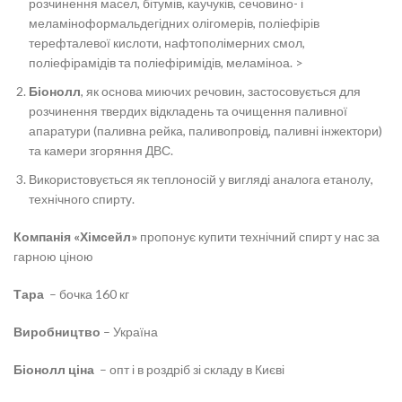
розчинення масел, бітумів, каучуків, сечовино- і
меламіноформальдегідних олігомерів, поліефірів
терефталевої кислоти, нафтополімерних смол,
поліефірамідів та поліефіримідів, меламіноа. >
Біонолл
, як основа миючих речовин, застосовується для
розчинення твердих відкладень та очищення паливної
апаратури (паливна рейка, паливопровід, паливні інжектори)
та камери згоряння ДВС.
Використовується як теплоносій у вигляді аналога етанолу,
технічного спирту.
Компанія «Хімсейл»
пропонує купити технічний спирт у нас за
гарною ціною
Тара
– бочка 160 кг
Виробництво
– Україна
Біонолл
ціна
– опт і в роздріб зі складу в Києві