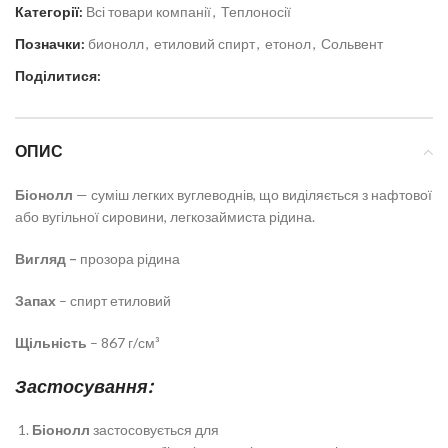
Категорії:
Всі товари компанії
,
Теплоносії
Позначки:
бионолл
,
етиловий спирт
,
етонол
,
Сольвент
Поділитися:
ОПИС
Біонолл
— суміш легких вуглеводнів, що виділяється з нафтової
або вугільної сировини, легкозаймиста рідина.
Вигляд –
прозора рідина
Запах
– спирт етиловий
Щільність
– 867 г/см³
Застосування:
Біонолл
застосовується для