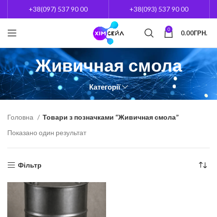
+38(097) 537 90 00
+38(093) 537 90 00
0
0.00
ГРН.
Живичная смола
Категорії
Головна
Товари з позначками “Живичная смола”
Показано один результат
Фільтр