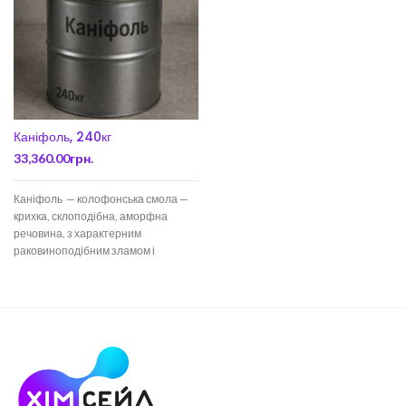
Каніфоль, 240кг
33,360.00
грн.
Каніфоль — колофонська смола —
крихка, склоподібна, аморфна
речовина, з характерним
раковиноподібним зламом і
скляним блиском від темно-
червоного світло-жовтого кольору.
Входить до складу смол