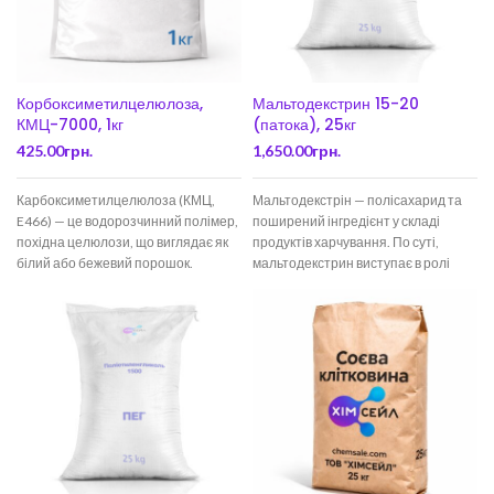
Корбоксиметилцелюлоза,
Мальтодекстрин 15-20
КМЦ-7000, 1кг
(патока), 25кг
425.00
грн.
1,650.00
грн.
Карбоксиметилцелюлоза (КМЦ,
Мальтодекстрін — полісахарид та
E466) — це водорозчинний полімер,
поширений інгредієнт у складі
похідна целюлози, що виглядає як
продуктів харчування. По суті,
білий або бежевий порошок.
мальтодекстрин виступає в ролі
Використовується як загусник,
замінника крохмалю та
стабілізатор,
використовується