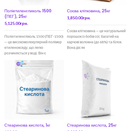
Поліетиленгликоль 1500
Соєва клітковина, 25кг
(ПЕГ), 25кг
1,850.00
грн.
5,125.00
грн.
Соєва клітковина — це натуральний
Поліетиленгліколь 1500 (ПЕГ-1500)
порошок із бобів сої, багатий на
— це високомолекулярний полімер
харчові волокна (до 68%) та білок.
етиленоксиду, що легко
Вона діє як
розчиняється у воді. Він є
нетоксичним і безпечним
стабілізатором та
Стеаринова кислота, 1кг
Стеаринова кислота, 25кг