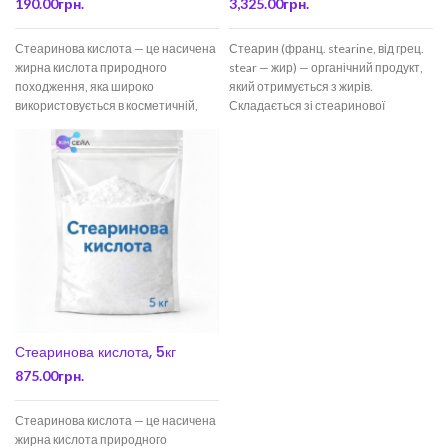
190.00
грн.
3,325.00
грн.
Стеаринова кислота — це насичена
Стеарин (франц. stearine, від грец.
жирна кислота природного
stear — жир) — органічний продукт,
походження, яка широко
який отримується з жирів.
використовується в косметичній,
Складається зі стеаринової
фармацевтичній, харчовій та
кислоти з домішкою
хімічній промисловості. Речовина
Стеаринова кислота, 5кг
875.00
грн.
Стеаринова кислота — це насичена
жирна кислота природного