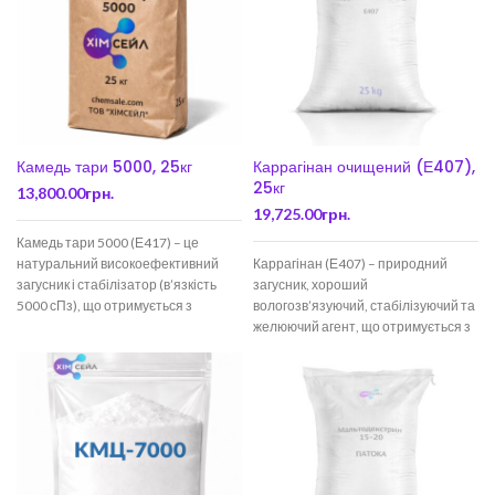
Камедь тари 5000, 25кг
Каррагінан очищений (Е407),
25кг
13,800.00
грн.
19,725.00
грн.
Камедь тари 5000 (Е417) – це
натуральний високоефективний
Каррагінан (Е407) – природний
загусник і стабілізатор (в’язкість
загусник, хороший
5000 сПз), що отримується з
вологозв’язуючий, стабілізуючий та
насіння Caesalpinia
желюючий агент, що отримується з
spinosa. Застосовується
певних видів червоних водоростей
(класу Rhodophyceae).