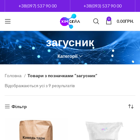
+38(097) 537 90 00
+38(093) 537 90 00
0
0.00
ГРН.
загусник
Категорії
Головна
Товари з позначками “загусник”
Відображаються усі з 9 результатів
Фільтр