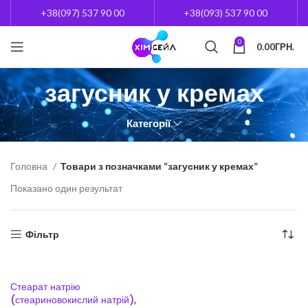
+38(097) 537 90 00
+38(093) 537 90 00
0
0.00
ГРН.
загусник у кремах
Категорії
Головна
Товари з позначками “загусник у кремах”
Показано один результат
Фільтр
Стеарат натрію
(стеариновокислий натрій),