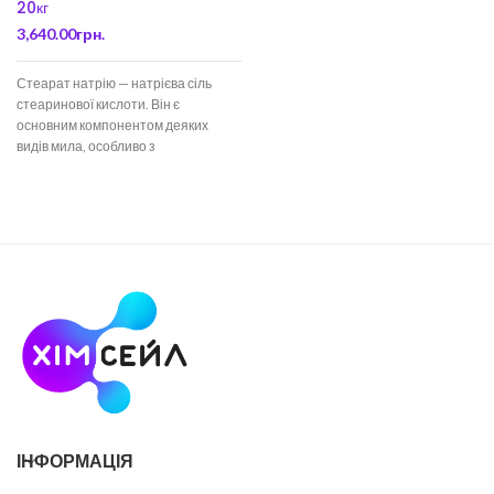
20кг
3,640.00
грн.
Стеарат натрію — натрієва сіль
стеаринової кислоти. Він є
основним компонентом деяких
видів мила, особливо з
тваринного жиру. Входить до
складу багатьох
ІНФОРМАЦІЯ