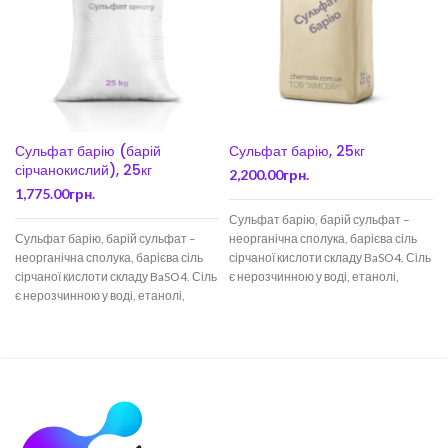
Сульфат барію (барій
Сульфат барію, 25кг
сірчанокислий), 25кг
2,200.00
грн.
1,775.00
грн.
Сульфат барію, барій сульфат –
Сульфат барію, барій сульфат –
неорганічна сполука, барієва сіль
неорганічна сполука, барієва сіль
сірчаної кислоти складу BaSO4. Сіль
сірчаної кислоти складу BaSO4. Сіль
є нерозчинною у воді, етанолі,
є нерозчинною у воді, етанолі,
розчинний
розчинний