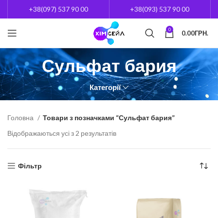
+38(097) 537 90 00
+38(093) 537 90 00
0
0.00
ГРН.
Сульфат бария
Категорії
Головна
Товари з позначками “Сульфат бария”
Відображаються усі з 2 результатів
Фільтр