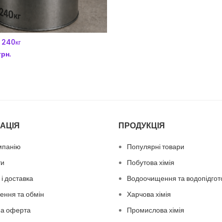
 240кг
грн.
ДОДАТИ В КОШИК
АЦІЯ
ПРОДУКЦІЯ
мпанію
Популярні товари
ти
Побутова хімія
і доставка
Водоочищення та водопідгот
ення та обмін
Харчова хімія
на оферта
Промислова хімія