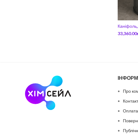
Каніфоль,
33,360.00
ІНФОРМ
Про ко
Контак
Оплата 
Поверн
Публіч