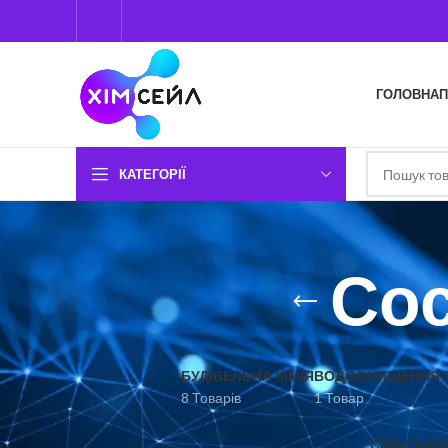
ГОЛОВНА
П
КАТЕГОРІЇ
Со
БУДІВЕЛЬНА ХІМІЯ
ВОДООЧИЩЕННЯ Т
8 Товарів
1 Товар
СІЛЬСЬКО