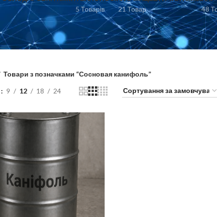
5 Товарів
21 Товар
48 Т
Товари з позначками “Сосновая канифоль”
и
9
12
18
24