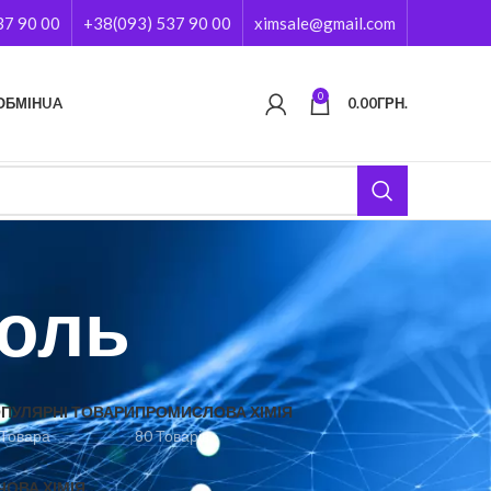
37 90 00
+38(093) 537 90 00
ximsale@gmail.com
0
ОБМІН
UA
0.00
ГРН.
оль
ПУЛЯРНІ ТОВАРИ
ПРОМИСЛОВА ХІМІЯ
 Товара
80 Товарів
ЧОВА ХІМІЯ