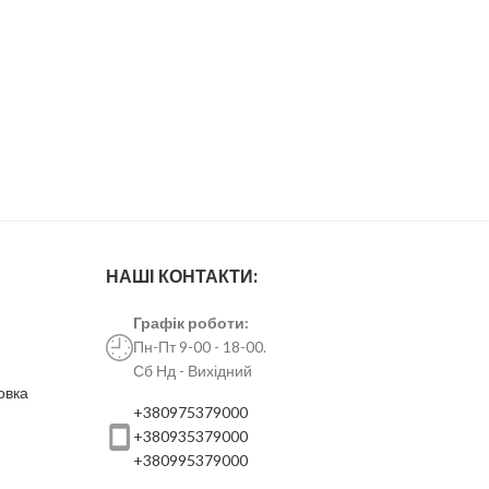
НАШІ КОНТАКТИ:
Графік роботи:
Пн-Пт 9-00 - 18-00.
Сб Нд - Вихідний
овка
+380975379000
+380935379000
+380995379000