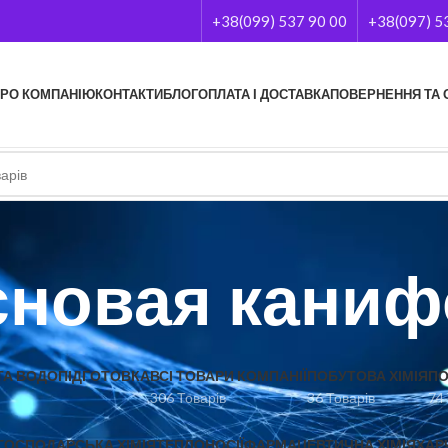
+38(099) 537 90 00
+38(097) 5
РО КОМПАНІЮ
КОНТАКТИ
БЛОГ
ОПЛАТА І ДОСТАВКА
ПОВЕРНЕННЯ ТА 
сновая каниф
А ВОДОПІДГОТОВКА
ВСІ ТОВАРИ КОМПАНІЇ
ПОБУТОВА ХІМІЯ
ПО
306 Товарів
36 Товарів
74
ГОСПОДАРСЬКА ХІМІЯ
ТЕПЛОНОСІЇ
ФАРМАЦЕВТИЧНА ХІМІЯ
ХАР