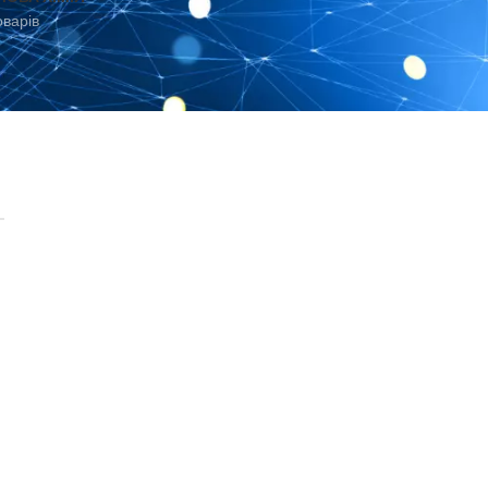
оварів