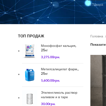
23 Товара
ТОП ПРОДАЖ
Головна
Показат
Монофосфат кальция,
25кг
3,275.00
грн.
Метилсалицилат фарм.,
25кг
5,600.00
грн.
Этиленгликоль раствор
наливом и в таре
30.00
грн.