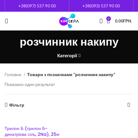
+38(097) 537 90 00
+38(093) 537 90 00
0
0.00
ГРН.
розчинник накипу
Категорії
Головна
Товари з позначками “розчинник накипу”
Показано один результат
Фільтр
Трилон Б (трилон Б-
динатрієва сіль, 2Na), 25кг