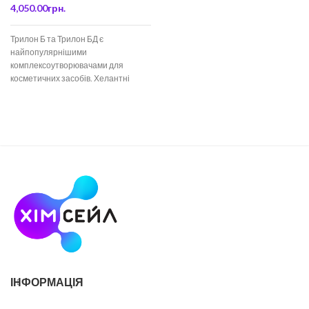
4,050.00
грн.
Трилон Б та Трилон БД є
найпопулярнішими
комплексоутворювачами для
косметичних засобів. Хелантні
агенти. Вони успішно замінюють
дистильовану воду, допомагають
нейтралізувати
ІНФОРМАЦІЯ