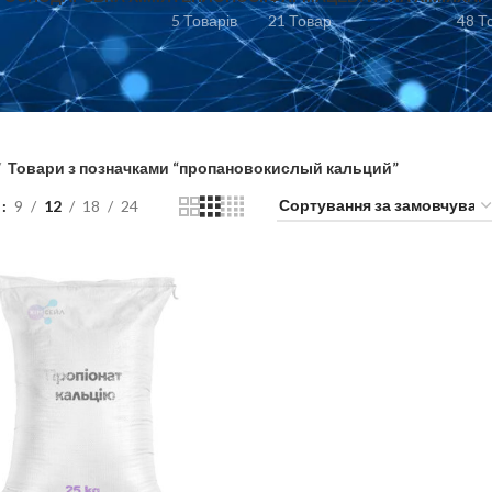
5 Товарів
21 Товар
48 Т
Товари з позначками “пропановокислый кальций”
и
9
12
18
24