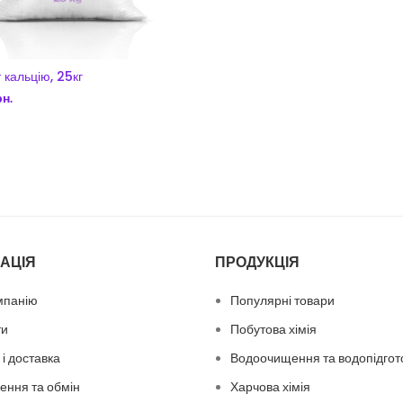
 кальцію, 25кг
рн.
ДОДАТИ В КОШИК
АЦІЯ
ПРОДУКЦІЯ
мпанію
Популярні товари
ти
Побутова хімія
і доставка
Водоочищення та водопідгот
ення та обмін
Харчова хімія