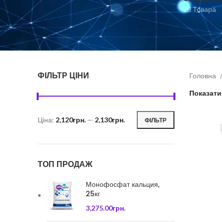
23 Товара
ФІЛЬТР ЦІНИ
Головна
Показат
Ціна:
2,120грн.
—
2,130грн.
ФІЛЬТР
Мінімальна
Найбільша
ціна
ціна
ТОП ПРОДАЖ
Монофосфат кальция,
25кг
3,275.00
грн.