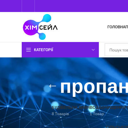
ГОЛОВНА
П
КАТЕГОРІЇ
пропа
БУДІВЕЛЬНА ХІМІЯ
ВОДООЧИЩЕННЯ Т
8 Товарів
1 Товар
СІЛЬСЬКО