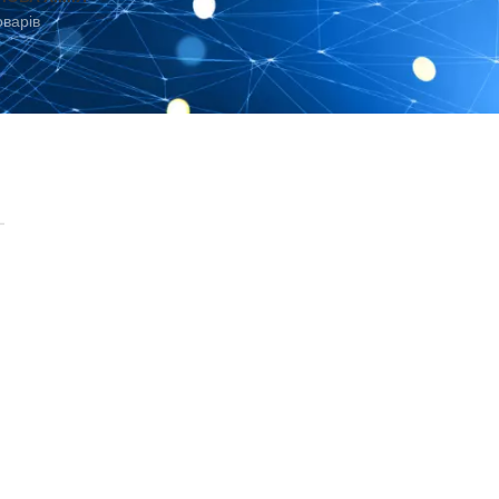
оварів