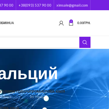
37 90 00
+38(093) 537 90 00
ximsale@gmail.com
0
ОБМІН
UA
0.00
ГРН.
альций
ПУЛЯРНІ ТОВАРИ
ПРОМИСЛОВА ХІМІЯ
 Товара
80 Товарів
ЧОВА ХІМІЯ