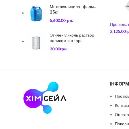
Метилсалицилат фарм.,
25кг
5,600.00
грн.
Пропіонат
2,125.00
г
Этиленгликоль раствор
наливом и в таре
30.00
грн.
ІНФОРМ
Про ко
Контак
Оплата 
Поверн