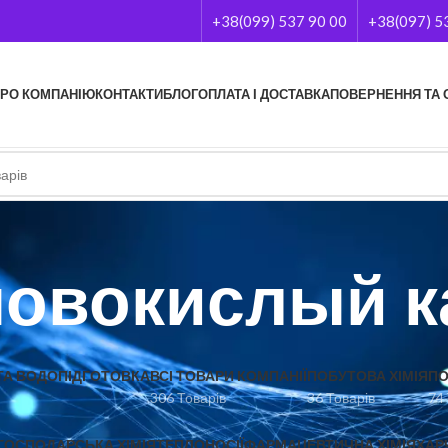
+38(099) 537 90 00
+38(097) 5
РО КОМПАНІЮ
КОНТАКТИ
БЛОГ
ОПЛАТА І ДОСТАВКА
ПОВЕРНЕННЯ ТА 
новокислый к
А ВОДОПІДГОТОВКА
ВСІ ТОВАРИ КОМПАНІЇ
ПОБУТОВА ХІМІЯ
ПО
306 Товарів
36 Товарів
74
ГОСПОДАРСЬКА ХІМІЯ
ТЕПЛОНОСІЇ
ФАРМАЦЕВТИЧНА ХІМІЯ
ХАР