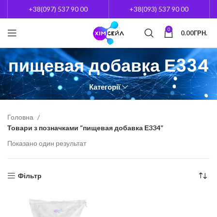
+38(097) 537 90 00
+38(093) 537 90 00
0
0.00
ГРН.
пищевая добавка Е334
Категорії
Головна
Товари з позначками “пищевая добавка Е334”
Показано один результат
Фільтр