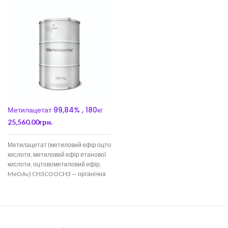
Метилацетат 99,84% , 180кг
25,560.00
грн.
Метилацетат (метиловий ефір оцтової
кислоти, метиловий ефір етанової
кислоти, оцтовометиловий ефір,
MeOAc) CH3COOCH3 — органічна
речовина класу складних ефірів.
Зустрічається в природі, переважно
в