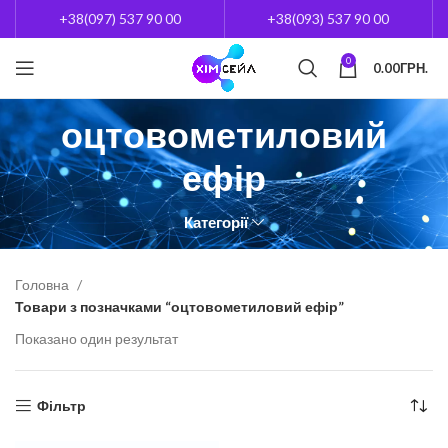
+38(097) 537 90 00
+38(093) 537 90 00
0
0.00
ГРН.
оцтовометиловий
ефір
Категорії
Головна
Товари з позначками “оцтовометиловий ефір”
Показано один результат
Фільтр