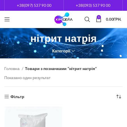
+38(097) 537 90 00
+38(093) 537 90 00
0
0.00
ГРН.
нітрит натрія
Категорії
Головна
Товари з позначками “нітрит натрія”
Показано один результат
Фільтр