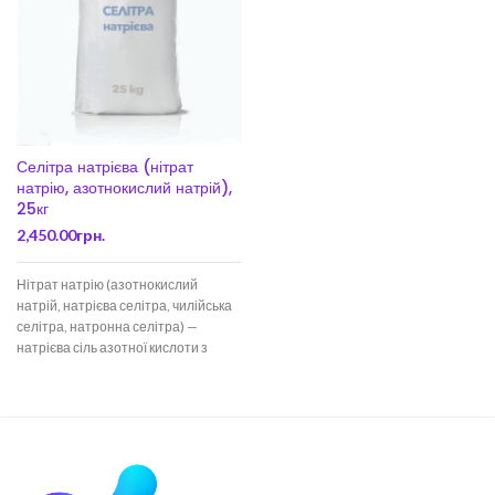
Селітра натрієва (нітрат
натрію, азотнокислий натрій),
25кг
2,450.00
грн.
Нітрат натрію (азотнокислий
натрій, натрієва селітра, чилійська
селітра, натронна селітра) —
натрієва сіль азотної кислоти з
формулою NaNO3. Білі кристали як
гранул без запаху. Смак