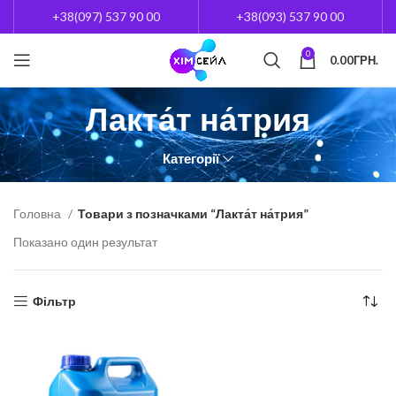
+38(097) 537 90 00
+38(093) 537 90 00
0
0.00
ГРН.
Лакта́т на́трия
Категорії
Головна
Товари з позначками “Лакта́т на́трия”
Показано один результат
Фільтр