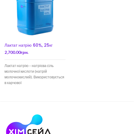
Лактат натрію 60%, 25кг
2,700.00
грн.
Лактат натрію – натрієва сіль
молочної кислоти (натрій
молочнокислий). Використовується
в харчової
промисловості як харчової
добавки Е325 як регулятор
кислотності, вологоутримуючий
агент, емульгуюча сіль, синергіст