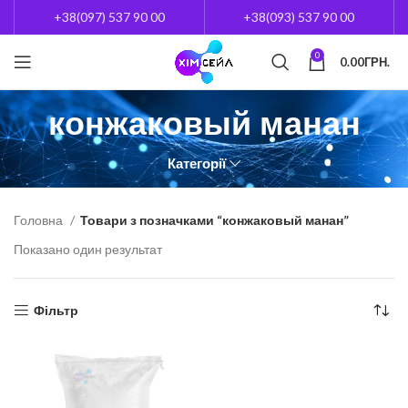
+38(097) 537 90 00
+38(093) 537 90 00
0
0.00
ГРН.
конжаковый манан
Категорії
Головна
Товари з позначками “конжаковый манан”
Показано один результат
Фільтр