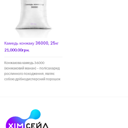
Камедь конжаку 36000, 25кг
21,000.00
грн.
Конжакова камедь 36000
(конжаковий манан) – полісахарид
рослинного походження, являє
собою дрібнодисперсний порошок
білого або світло-кремового
кольору. Добре розчиняється у