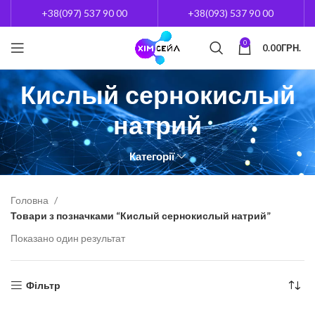
+38(097) 537 90 00
+38(093) 537 90 00
0
0.00
ГРН.
Кислый сернокислый
натрий
Категорії
Головна
Товари з позначками “Кислый сернокислый натрий”
Показано один результат
Фільтр