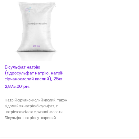
Бісульфат натрію
(гідросульфат натрію, натрій
сірчанокислий кислий), 25кг
2,875.00
грн.
Натрій сірчанокислий кислий, також
відомий як натрію бісульфат, є
натрієвою сіллю сірчаної кислоти.
Бісульфат натрію, утворений
частковою нейтралізацією сірчаної
кислоти