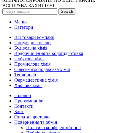
ХІМІЧНОЇ СИРОВИНИ ПО ВСІЙ УКРАЇНІ.
ВСІ ПРАВА ЗАХИЩЕНІ
Search
Меню
Категорії
Всі товари компанії
Популярні товари
Будівельна хімія
Водоочищення та водопідготовка
Побутова хімія
Промислова хімія
Сільськогосподарська хімія
Теплоносії
Фармацевтична хімія
Харчова хімія
Головна
Про компанію
Контакти
Блог
Оплата і доставка
Повернення та обмін
Політика конфіденційності
Публічна оферта