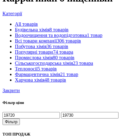
Категорії
All
товарів
Будівельна хімія
8 товарів
Водоочищення та водопідготовка
1 товар
Всі товари компанії
306 товарів
Побутова хімія
36 товарів
Популярні товари
74 товара
Промислова хімія
80 товарів
Сільськогосподарська хімія
23 товара
Теплоносії
5 товарів
Фармацевтична хімія
21 товар
Харчова хімія
48 товарів
Закрити
Фільтр ціни
Мінімальна
Найбільша
ціна
ціна
Фільтр
ТОП ПРОДАЖ