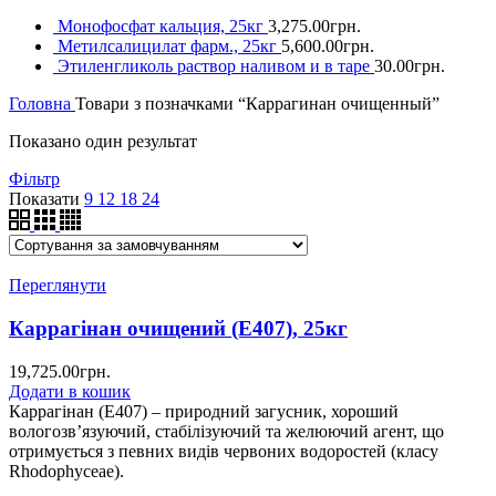
Монофосфат кальция, 25кг
3,275.00
грн.
Метилсалицилат фарм., 25кг
5,600.00
грн.
Этиленгликоль раствор наливом и в таре
30.00
грн.
Головна
Товари з позначками “Каррагинан очищенный”
Показано один результат
Фільтр
Показати
9
12
18
24
Переглянути
Каррагінан очищений (Е407), 25кг
19,725.00
грн.
Додати в кошик
Каррагінан (Е407) – природний загусник, хороший
вологозв’язуючий, стабілізуючий та желюючий агент, що
отримується з певних видів червоних водоростей (класу
Rhodophyceae).