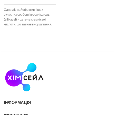
Одним із найефективніших
сучасних сорбентів є силікагель
(silikagel) – це гель кремнієвої
кислоти, що зазнав висушування.
Для максимальної відповідності
цілям
ІНФОРМАЦІЯ