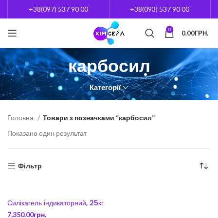
+38(097) 537 90 00
+38(093) 537 90 00
0
0.00
ГРН.
карбосил
Категорії
Головна
Товари з позначками “карбосил”
Показано один результат
Фільтр
Силікагель індикаторний, 25кг
7,350.00
грн.