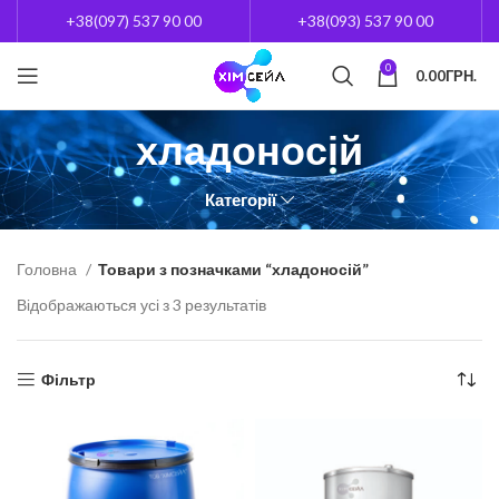
+38(097) 537 90 00
+38(093) 537 90 00
0
0.00
ГРН.
хладоносій
Категорії
Головна
Товари з позначками “хладоносій”
Відображаються усі з 3 результатів
Фільтр