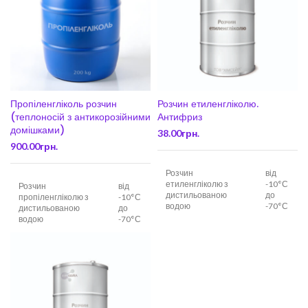
Пропіленгліколь розчин
Розчин етиленгліколю.
(теплоносій з антикорозійними
Антифриз
домішками)
38.00
грн.
900.00
грн.
Розчин
від
етиленгліколю з
-10°С
Розчин
від
дистильованою
до
пропіленгліколю з
-10°С
водою
-70°С
дистильованою
до
водою
-70°С
Розчин
від
етиленгліколю з
-10°С
Розчин
від
антикорозійними
до
пропіленгліколю з
-10°С
домішками
-50°С
антикорозійними
до
домішками
-50°С