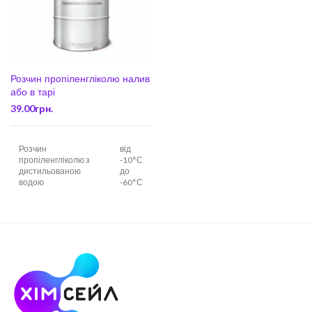
Розчин пропіленгліколю налив
або в тарі
39.00
грн.
Розчин
від
пропіленгліколю з
-10°С
дистильованою
до
водою
-60°С
Розчин
від
пропіленгліколю з
-10°С
антикорозійними
до
домішками
-40°С