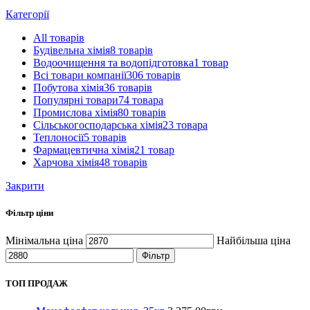
Категорії
All
товарів
Будівельна хімія
8 товарів
Водоочищення та водопідготовка
1 товар
Всі товари компанії
306 товарів
Побутова хімія
36 товарів
Популярні товари
74 товара
Промислова хімія
80 товарів
Сільськогосподарська хімія
23 товара
Теплоносії
5 товарів
Фармацевтична хімія
21 товар
Харчова хімія
48 товарів
Закрити
Фільтр ціни
Мінімальна ціна
Найбільша ціна
Фільтр
ТОП ПРОДАЖ