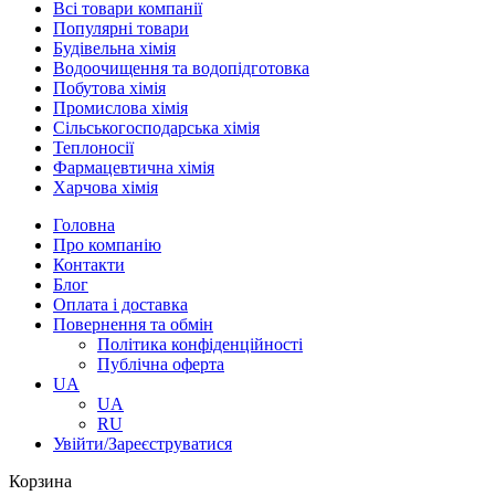
Всі товари компанії
Популярні товари
Будівельна хімія
Водоочищення та водопідготовка
Побутова хімія
Промислова хімія
Сільськогосподарська хімія
Теплоносії
Фармацевтична хімія
Харчова хімія
Головна
Про компанію
Контакти
Блог
Оплата і доставка
Повернення та обмін
Політика конфіденційності
Публічна оферта
UA
UA
RU
Увійти/Зареєструватися
Корзина