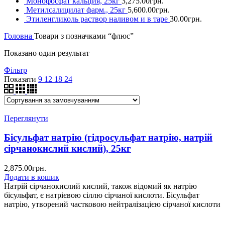
Монофосфат кальция, 25кг
3,275.00
грн.
Метилсалицилат фарм., 25кг
5,600.00
грн.
Этиленгликоль раствор наливом и в таре
30.00
грн.
Головна
Товари з позначками “флюс”
Показано один результат
Фільтр
Показати
9
12
18
24
Переглянути
Бісульфат натрію (гідросульфат натрію, натрій
сірчанокислий кислий), 25кг
2,875.00
грн.
Додати в кошик
Натрій сірчанокислий кислий, також відомий як натрію
бісульфат, є натрієвою сіллю сірчаної кислоти. Бісульфат
натрію, утворений частковою нейтралізацією сірчаної кислоти