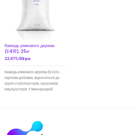
Камедь ріжкового дерева
(Е410), 25кг
22,475.00
грн.
Камедь ріжкового дерева (Е410) –
харчова добавка, відноситься до
групи стабілізаторів, загусників,
емульгаторів. У міжнародній
класифікації харчових добавок
Камедь ріжкового