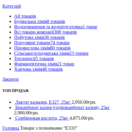
Категорії
All
товарів
Будівельна хімія
8 товарів
Водоочищення та водопідготовка
1 товар
Всі товари компанії
308 товарів
Побутова хімія
36 товарів
Популярні товари
74 товара
Промислова хімія
80 товарів
Сільськогосподарська хімія
23 товара
Теплоносії
5 товарів
Фармацевтична хімія
21 товар
Харчова хімія
48 товарів
Закрити
ТОП ПРОДАЖ
Лактат кальция, Е327, 25кг
2,950.00
грн.
Бикарбонат калия (гидрокарбонат калия), 25кг
2,900.00
грн.
Сорбиновая кислота, 25кг
4,875.00
грн.
Головна
Товари з позначками “E333”