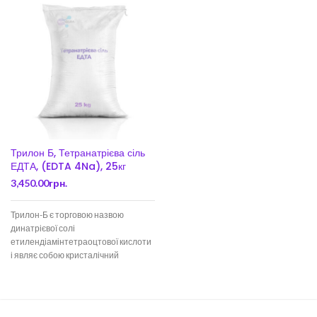
Трилон Б, Тетранатрієва сіль
ЕДТА, (EDTA 4Na), 25кг
3,450.00
грн.
Трилон-Б є торговою назвою
динатрієвої солі
етилендіамінтетраоцтової кислоти
і являє собою кристалічний
порошок білого кольору.
Використовуються також назва
тринатрієва і