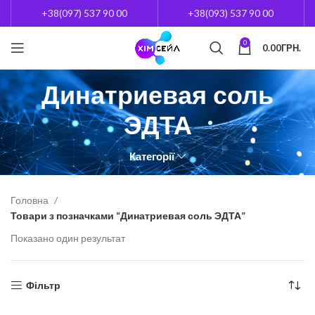
+38(097) 537 90 00
+38(093) 537 90 00
0
0.00
ГРН.
Динатриевая соль
ЭДТА
Категорії
Головна
Товари з позначками “Динатриевая соль ЭДТА”
Показано один результат
Фільтр