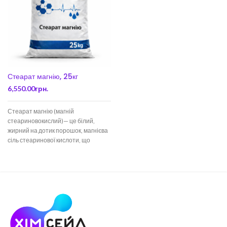
Стеарат магнію, 25кг
6,550.00
грн.
Стеарат магнію (магній
стеариновокислий)— це білий,
жирний на дотик порошок, магнієва
сіль стеаринової кислоти, що
використовується як універсальна
допоміжна речовина