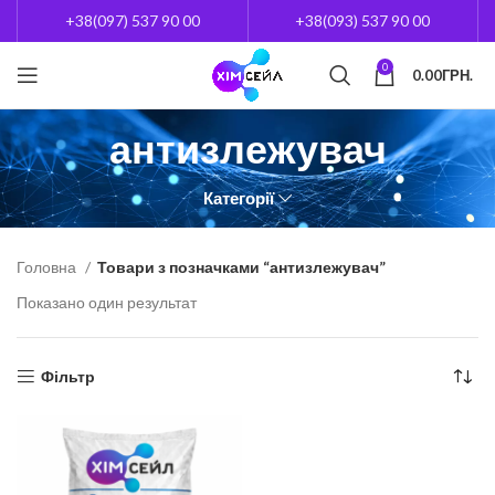
+38(097) 537 90 00
+38(093) 537 90 00
0
0.00
ГРН.
антизлежувач
Категорії
Головна
Товари з позначками “антизлежувач”
Показано один результат
Фільтр