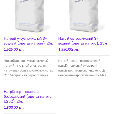
Натрий уксуснокислый 3-
Натрій оцтовокислий 3-
водный (ацетат натрия), 25кг
водний (ацетат натрію), 25кг
1,625.00
грн.
1,550.00
грн.
Натрий ацетат, уксуснокислый
Натрій ацетат, оцтовокислий
натрий – сильный электролит,
натрій – сильний електроліт,
натриевая соль уксусной кислоты.
натрієва сіль оцтової кислоти. Це
Это бесцветная гигроскопична
безбарвна гігроскопічна сіль. Має
соль. Имеет широкий спектр
широкий спектр застосувань.
применений. Гидролизуется
Гідролізується
Натрій оцтовокислий
безводневий (ацетат натрію,
Е262), 25кг
1,900.00
грн.