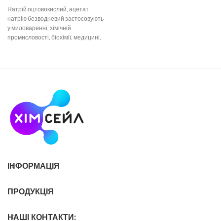
Натрій оцтовокислий, ацетат
натрію безводневий застосовують
у миловаренні, хімічній
промисловості, біохімії, медицині,
фармацевтиці. У будівельній галузі
– як добавка до
ІНФОРМАЦІЯ
ПРОДУКЦІЯ
НАШІ КОНТАКТИ: