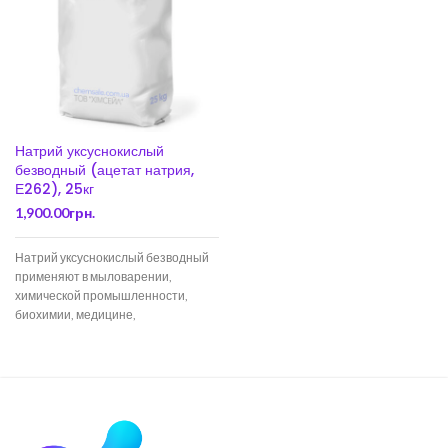
Натрий уксуснокислый
безводный (ацетат натрия,
Е262), 25кг
1,900.00
грн.
Натрий уксуснокислый безводный
применяют в мыловарении,
химической промышленности,
биохимии, медицине,
фармацевтике. В строительной
отрасли – в качестве добавки к
бетонным