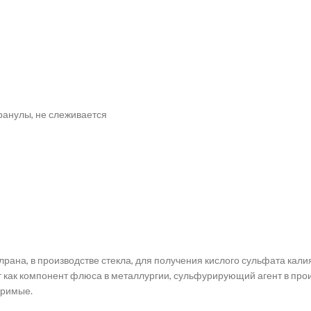
ранулы, не слеживается
рана, в производстве стекла, для получения кислого сульфата калия
 как компонент флюса в металлургии, сульфурирующий агент в прои
оримые.