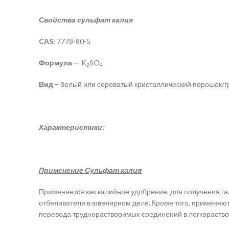
Свойства сульфат калия
CAS:
7778-80-5
Формула
— K
SO
2
4
Вид –
белый или сероватый кристаллический порошок/г
Характеристики:
Применение Сульфат калия
Применяется как калийное удобрение, для получения гал
отбеливателя в ювелирном деле. Кроме того, применяют
перевода труднорастворимых соединений в легкораств