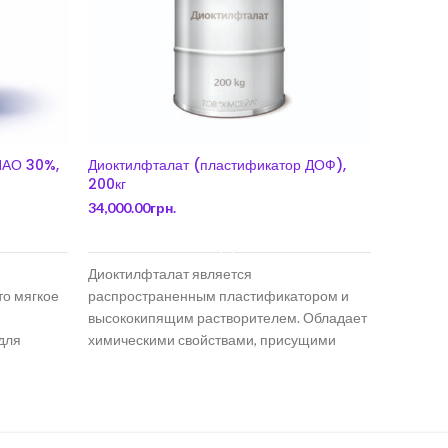
ПАО 30%,
Диоктилфталат (пластификатор ДОФ),
Селен
200кг
61,850.0
34,000.00
грн.
В КОРЗИНУ
Селен (S
Диоктилфталат является
атомным 
то мягкое
распространенным пластификатором и
образую
высококипящим растворителем. Обладает
вещество
 для
химическими свойствами, присущими
блестящ
вязкости и
эфирам сложных ароматических кислот.
Диоктилфталат, как наиболее известный
пластификатор,