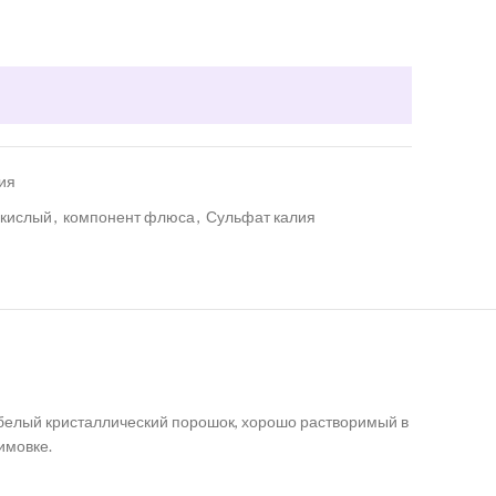
ия
окислый
,
компонент флюса
,
Сульфат калия
белый кристаллический порошок, хорошо растворимый в
имовке.