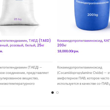
илэтилендиамин, ТАЕД (TAED)
Кокамидопропиламиноксид, КА
еный, розовый, белый, 25кг
200кг
н.
18,000.00
грн.
В КОРЗИНУ
В КОРЗИНУ
илэтилендиамин (ТАЕД) —
Кокамидопропиламиноксид
кое соединение, представляет
(Cocamidopropylamine Oxide) — э
нулированное вещество,
амфотерное ПАВ, которое часто
 низкотемпературного
используется в качестве со-ПАВ
го отбеливания. ТАЕД
стабилизации пены, повышения 
достигнуть при низких
рах не