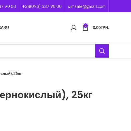
37 90 00
+38(093) 537 90 00
ximsale@gmail.com
0
КА
RU
0.00
ГРН.
слый), 25кг
ернокислый), 25кг