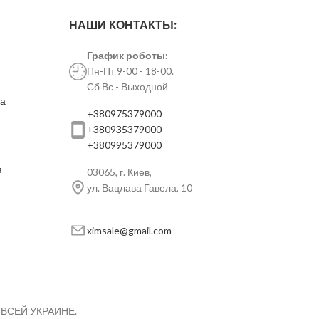
НАШИ КОНТАКТЫ:
График роботы:
Пн-Пт 9-00 - 18-00.
Сб Вс - Выходной
ка
+380975379000
+380935379000
+380995379000
я
03065, г. Киев,
ул. Вацлава Гавела, 10
ximsale@gmail.com
ВСЕЙ УКРАИНЕ.