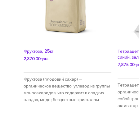
Фруктоза, 25кг
Тетраацет
синий, зел
2,370.00
грн.
7,875.00
гр
В КОРЗИНУ
Фруктоза (плодовий сахар) —
Тетраацет
органическое вещество, углевод из группы
органичес
моносахаридов, что содержит в сладких
собой гра
плодах, меде; безцветные кристаллы
активатор
сладкого вкуса (слаще
перекисно
позволяет 
температу