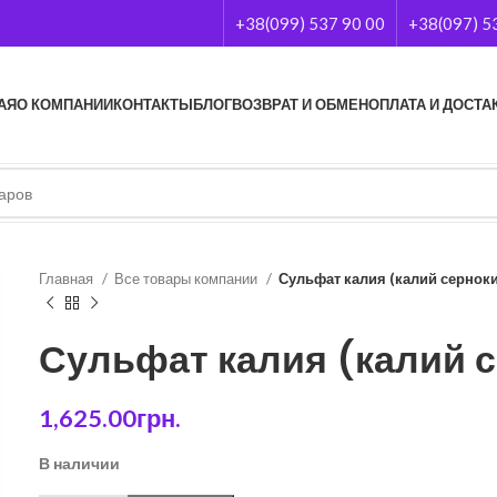
+38(099) 537 90 00
+38(097) 5
АЯ
О КОМПАНИИ
КОНТАКТЫ
БЛОГ
ВОЗВРАТ И ОБМЕН
ОПЛАТА И ДОСТА
Главная
Все товары компании
Сульфат калия (калий серноки
Сульфат калия (калий с
1,625.00
грн.
В наличии