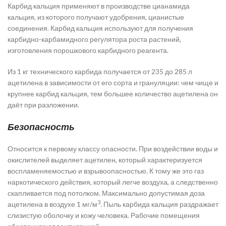
Карбид кальция применяют в производстве цианамида
кальция, из которого получают удобрения, цианистые
соединения. Карбид кальция используют для получения
карбидно-карбамидного регулятора роста растений,
изготовления порошкового карбидного реагента.
Из 1 кг технического карбида получается от 235 до 285 л
ацетилена в зависимости от его сорта и грануляции: чем чище и
крупнее карбид кальция, тем большее количество ацетилена он
даёт при разложении.
Безопасность
Относится к первому классу опасности. При воздействии воды и
окислителей выделяет ацетилен, который характеризуется
воспламеняемостью и взрывоопасностью. К тому же это газ
наркотического действия, который легче воздуха, а следственно
скапливается под потолком. Максимально допустимая доза
3
ацетилена в воздухе 1 мг/м
. Пыль карбида кальция раздражает
слизистую оболочку и кожу человека. Рабочие помещения