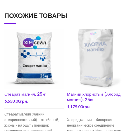
ПОХОЖИЕ ТОВАРЫ
Стеарат магния, 25кг
Магний хлористый (Хлорид
магния), 25кг
6,550.00
грн.
1,175.00
грн.
Стеарат магния (магний
стеариновокислый) — это белый,
Хлорид магния — бинарная
s
жирный на ощупь порошок,
неорганическое соединение
магниевая соль стеариновой
магния с хлором. Магниевая соль