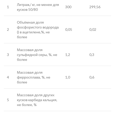
Литраж,/ кг, не менее для
1
300
299,56
кусков 50/80
Объёмная доля
фосфористого водорода
2
0,05
0,02
() в ацетилене,%, не
более
Массовая доля
3
сульфидной серы, %, не
1,2
0,3
более
Массовая доля
4
ферросплава, %, не
1,0
0,6
более
Массовая доля других
5
кусков карбида кальция,
не более, %