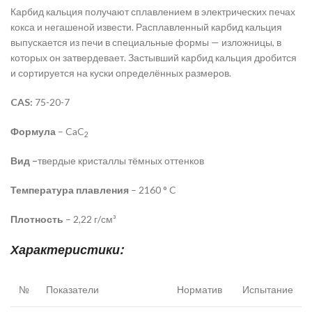
Карбид кальция получают сплавлением в электрических печах
кокса и негашеной извести. Расплавленный карбид кальция
выпускается из печи в специальные формы — изложницы, в
которых он затвердевает. Застывший карбид кальция дробится
и сортируется на куски определённых размеров.
CAS:
75-20-7
Формула
– CaC
2
Вид –
твердые кристаллы тёмных оттенков
Температура плавления
– 2160 ° C
Плотность
– 2,22 г/см³
Характеристики:
№
Показатели
Норматив
Испытание