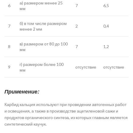
а) размером менее 25
6
7
6,5
мм
б) в том числе размером
7
2
0,4
менее 2 мм
в) размером от 80 до 100
8
7
1,2
мм
г) размером более 100
9
отсутствие
отсутствие
мм
Применение:
Карбид кальция используют при проведении автогенных работ
и освещения, а также в производстве ацетиленовой сажи и
продуктов органического синтеза, из которых главным является
синтетический каучук.