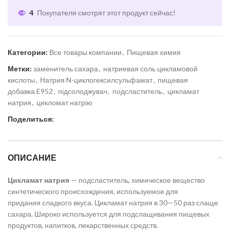
4
Покупателя смотрят этот продукт сейчас!
Категории:
Все товары компании
,
Пищевая химия
Метки:
заменитель сахара
,
натриевая соль цикламовой
кислоты
,
Натрия N-​циклогексилсульфамат
,
пищевая
добавка E952
,
підсолоджувач
,
подсластитель
,
цикламат
натрия
,
цикломат натрію
Поделиться:
ОПИСАНИЕ
Цикламат натрия
— подсластитель, химическое вещество
синтетического происхождения, используемое для
придания сладкого вкуса. Цикламат натрия в 30—50 раз слаще
сахара. Широко используется для подслащивания пищевых
продуктов, напитков, лекарственных средств.