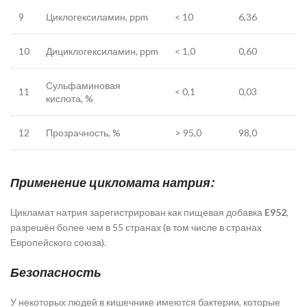
9
Циклогексиламин, ррm
< 10
6,36
10
Дициклогексиламин, ррm
< 1,0
0,60
Сульфаминовая
11
< 0,1
0,03
кислота, %
12
Прозрачность, %
> 95,0
98,0
Применение цикломата натрия:
Цикламат натрия зарегистрирован как пищевая добавка
E952
,
разрешён более чем в 55 странах (в том числе в странах
Европейского союза).
Безопасность
У некоторых людей в кишечнике имеются бактерии, которые