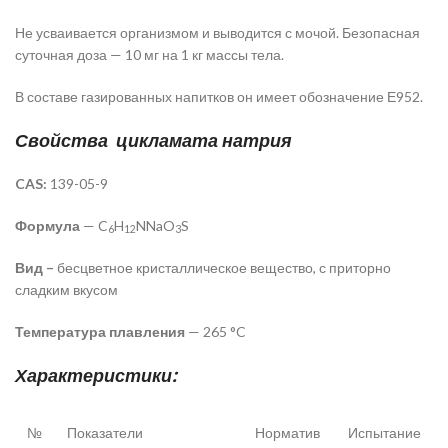
Не усваивается организмом и выводится с мочой. Безопасная
суточная доза — 10 мг на 1 кг массы тела.
В составе газированных напитков он имеет обозначение Е952.
Свойства цикламата натрия
CAS:
139-05-9
Формула
— C
H
NNaO
S
6
12
3
Вид –
бесцветное кристаллическое вещество, с приторно
сладким вкусом
Температура плавления
— 265 °C
Характеристики:
№
Показатели
Норматив
Испытание