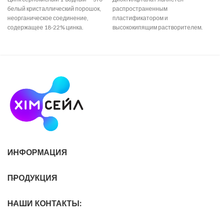
белый кристаллический порошок,
распространенным
неорганическое соединение,
пластификатором и
содержащее 18-22% цинка.
высококипящим растворителем.
Используется как
Обладает химическими
высокоэффективное
свойствами, присущими эфирам
микроудобрение (внекорневая
сложных ароматических кислот.
подкормка) для
Диоктилфталат, как наиболее
известный пластификатор,
ИНФОРМАЦИЯ
ПРОДУКЦИЯ
НАШИ КОНТАКТЫ: