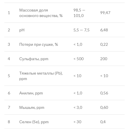
Массовая доля
98,5 —
1
99,47
основного вещества, %
101,0
2
рН
5,5 — 7,5
6,48
3
Потери при сушке, %
< 1,0
0,22
4
Сульфаты, ppm
< 500
200
Тяжелые металлы (Pb),
5
< 10
< 10
ppm
6
Анилин, ррm
< 1,0
0,56
7
Мышьяк, ppm
< 3,0
0,60
8
Селен (Se), ррm
< 30
0,4