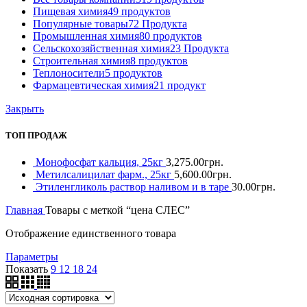
Пищевая химия
49 продуктов
Популярные товары
72 Продукта
Промышленная химия
80 продуктов
Сельскохозяйственная химия
23 Продукта
Строительная химия
8 продуктов
Теплоносители
5 продуктов
Фармацевтическая химия
21 продукт
Закрыть
ТОП ПРОДАЖ
Монофосфат кальция, 25кг
3,275.00
грн.
Метилсалицилат фарм., 25кг
5,600.00
грн.
Этиленгликоль раствор наливом и в таре
30.00
грн.
Главная
Товары с меткой “цена СЛЕС”
Отображение единственного товара
Параметры
Показать
9
12
18
24