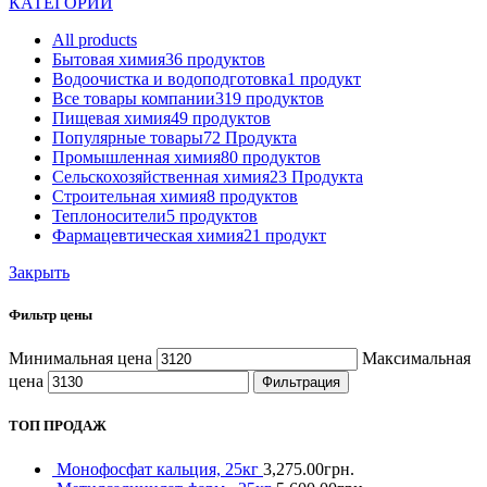
КАТЕГОРИИ
All
products
Бытовая химия
36 продуктов
Водоочистка и водоподготовка
1 продукт
Все товары компании
319 продуктов
Пищевая химия
49 продуктов
Популярные товары
72 Продукта
Промышленная химия
80 продуктов
Сельскохозяйственная химия
23 Продукта
Строительная химия
8 продуктов
Теплоносители
5 продуктов
Фармацевтическая химия
21 продукт
Закрыть
Фильтр цены
Минимальная цена
Максимальная
цена
Фильтрация
ТОП ПРОДАЖ
Монофосфат кальция, 25кг
3,275.00
грн.