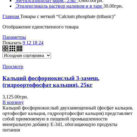
Метилсалицилат фарм., 25кг
5,600.00
грн.
Этиленгликоль раствор наливом и в таре
30.00
грн.
Главная
Товары с меткой “Calcium phosphate (tribasic)”
Отображение единственного товара
Параметры
Показать
9
12
18
24
Просмотр
Кальций фосфорнокислый 3-замещ.
(гидроортофосфат кальция), 25кг
3,125.00
грн.
В корзину
Кальций фосфорнокислый двухзамещенный (фосфат кальция,
ортофосфат кальция, гидроортофосфат кальция) представляет
собой применяемую в пищевой промышленности
минеральную добавку Е-341, обогащающую продукты
питания