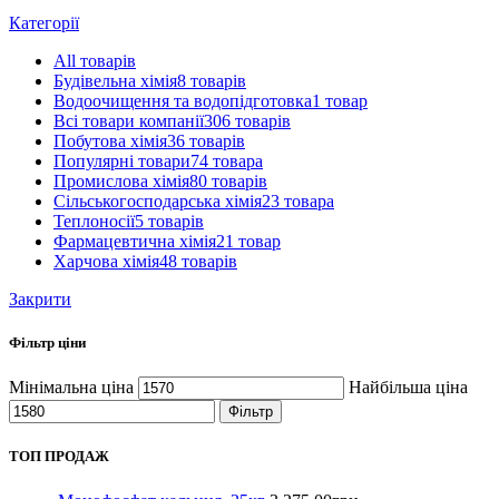
Категорії
All
товарів
Будівельна хімія
8 товарів
Водоочищення та водопідготовка
1 товар
Всі товари компанії
306 товарів
Побутова хімія
36 товарів
Популярні товари
74 товара
Промислова хімія
80 товарів
Сільськогосподарська хімія
23 товара
Теплоносії
5 товарів
Фармацевтична хімія
21 товар
Харчова хімія
48 товарів
Закрити
Фільтр ціни
Мінімальна ціна
Найбільша ціна
Фільтр
ТОП ПРОДАЖ