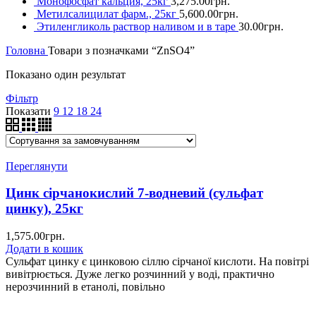
Монофосфат кальция, 25кг
3,275.00
грн.
Метилсалицилат фарм., 25кг
5,600.00
грн.
Этиленгликоль раствор наливом и в таре
30.00
грн.
Головна
Товари з позначками “ZnSO4”
Показано один результат
Фільтр
Показати
9
12
18
24
Переглянути
Цинк сірчанокислий 7-водневий (сульфат
цинку), 25кг
1,575.00
грн.
Додати в кошик
Сульфат цинку є цинковою сіллю сірчаної кислоти. На повітрі
вивітрюється. Дуже легко розчинний у воді, практично
нерозчинний в етанолі, повільно