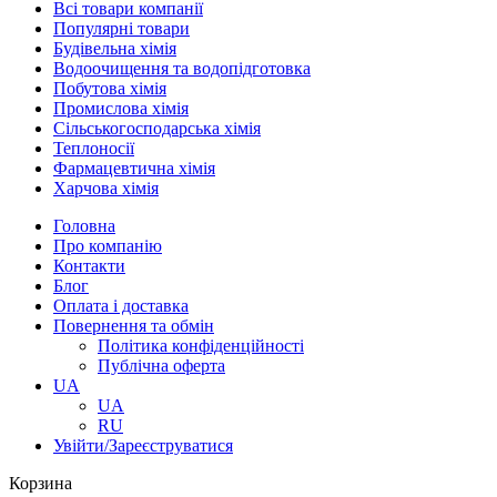
Всі товари компанії
Популярні товари
Будівельна хімія
Водоочищення та водопідготовка
Побутова хімія
Промислова хімія
Сільськогосподарська хімія
Теплоносії
Фармацевтична хімія
Харчова хімія
Головна
Про компанію
Контакти
Блог
Оплата і доставка
Повернення та обмін
Політика конфіденційності
Публічна оферта
UA
UA
RU
Увійти/Зареєструватися
Корзина